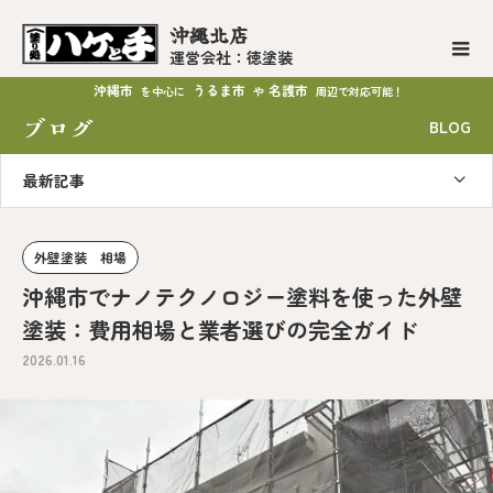
沖縄北店
運営会社：徳塗装
沖縄市
うるま市
名護市
を中心に
や
周辺で対応可能！
ブログ
BLOG
最新記事
外壁塗装 相場
沖縄市でナノテクノロジー塗料を使った外壁
塗装：費用相場と業者選びの完全ガイド
2026.01.16