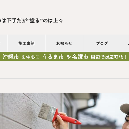
のは下手だが”塗る”のは上々
て
施工事例
お知らせ
ブログ
沖縄市
うるま市
名護市
を中心に
や
周辺で対応可能！