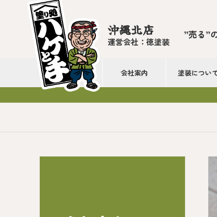
沖縄北店
”売る”
運営会社：徳塗装
会社案内
塗装につい