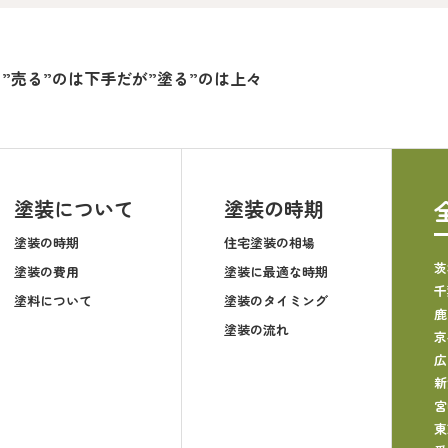
”売る”のは下手だが”塗る”のは上々
塗装について
塗装の時期
塗装の時期
住宅塗装の相場
茨
塗装の費用
塗装に最適な時期
千
塗料について
塗装のタイミング
鹿
塗装の流れ
京
広
新
宮
東