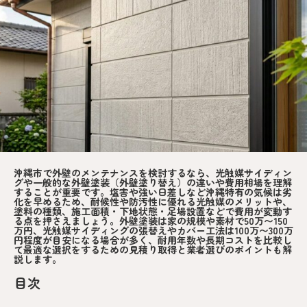
沖縄市で外壁のメンテナンスを検討するなら、光触媒サイディン
グや一般的な外壁塗装（外壁塗り替え）の違いや費用相場を理解
することが重要です。塩害や強い日差しなど沖縄特有の気候は劣
化を早めるため、耐候性や防汚性に優れる光触媒のメリットや、
塗料の種類、施工面積・下地状態・足場設置などで費用が変動す
る点を押さえましょう。外壁塗装は家の規模や素材で50万〜150
万円、光触媒サイディングの張替えやカバー工法は100万〜300万
円程度が目安になる場合が多く、耐用年数や長期コストを比較し
て最適な選択をするための見積り取得と業者選びのポイントも解
説します。
目次