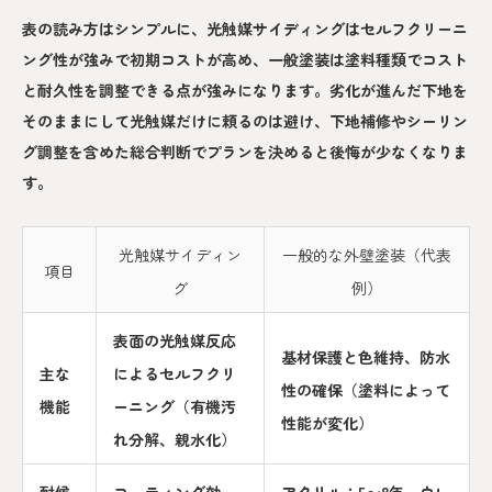
表の読み方はシンプルに、光触媒サイディングはセルフクリーニ
ング性が強みで初期コストが高め、一般塗装は塗料種類でコスト
と耐久性を調整できる点が強みになります。劣化が進んだ下地を
そのままにして光触媒だけに頼るのは避け、下地補修やシーリン
グ調整を含めた総合判断でプランを決めると後悔が少なくなりま
す。
光触媒サイディン
一般的な外壁塗装（代表
項目
グ
例）
表面の光触媒反応
基材保護と色維持、防水
主な
によるセルフクリ
性の確保（塗料によって
機能
ーニング（有機汚
性能が変化）
れ分解、親水化）
耐候
コーティング効
アクリル：5〜8年、ウレ