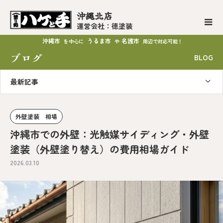
沖縄北店
運営会社：徳塗装
沖縄市
うるま市
名護市
を中心に
や
周辺で対応可能！
ブログ
BLOG
最新記事
外壁塗装 相場
沖縄市での外壁：光触媒サイディング・外壁
塗装（外壁塗り替え）の費用相場ガイド
2026.03.10