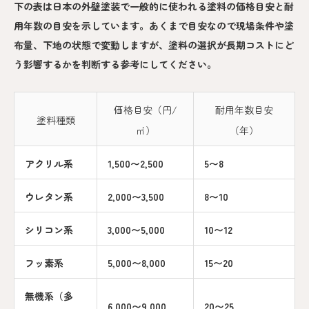
下の表は日本の外壁塗装で一般的に使われる塗料の価格目安と耐
用年数の目安を示しています。あくまで目安なので現場条件や塗
布量、下地の状態で変動しますが、塗料の選択が長期コストにど
う影響するかを判断する参考にしてください。
価格目安（円/
耐用年数目安
塗料種類
㎡）
（年）
アクリル系
1,500〜2,500
5〜8
ウレタン系
2,000〜3,500
8〜10
シリコン系
3,000〜5,000
10〜12
フッ素系
5,000〜8,000
15〜20
無機系（多
6,000〜9,000
20〜25