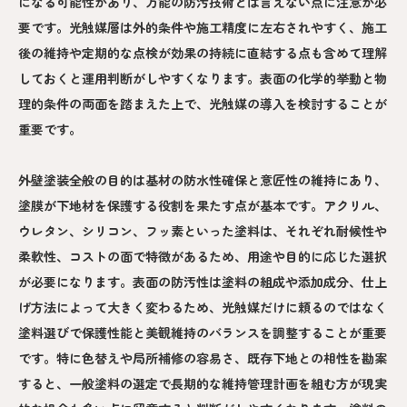
になる可能性があり、万能の防汚技術とは言えない点に注意が必
要です。光触媒層は外的条件や施工精度に左右されやすく、施工
後の維持や定期的な点検が効果の持続に直結する点も含めて理解
しておくと運用判断がしやすくなります。表面の化学的挙動と物
理的条件の両面を踏まえた上で、光触媒の導入を検討することが
重要です。
外壁塗装全般の目的は基材の防水性確保と意匠性の維持にあり、
塗膜が下地材を保護する役割を果たす点が基本です。アクリル、
ウレタン、シリコン、フッ素といった塗料は、それぞれ耐候性や
柔軟性、コストの面で特徴があるため、用途や目的に応じた選択
が必要になります。表面の防汚性は塗料の組成や添加成分、仕上
げ方法によって大きく変わるため、光触媒だけに頼るのではなく
塗料選びで保護性能と美観維持のバランスを調整することが重要
です。特に色替えや局所補修の容易さ、既存下地との相性を勘案
すると、一般塗料の選定で長期的な維持管理計画を組む方が現実