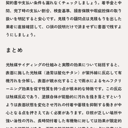
契約書や支払い条件も漏れなくチェックしましょう。着手金と中
間、完了時の支払い割合、検査基準、損害保険や瑕疵担保の取り
扱いを明記すると安心です。見積りの疑問点は見積もりを出した
業者に直接確認して、口頭の説明だけで済ませずに書面で残すよ
うにしましょう。
まとめ
光触媒サイディングの仕組みと実際の効果について総括すると、
表面に施した光触媒（通常は酸化チタン）が紫外線に反応して有
機汚れを分解し、表面が親水化することで雨水によるセルフクリ
ーニング効果を促す性質を持つ点が根本的な特徴です。この反応
は触媒反応であり、塗膜自体が能動的に汚れを掻き落とすという
よりは表面状態を変化させ汚れの付着や蓄積を抑制する働きが中
心となる点を押さえておく必要があります。日照が乏しい場所や
強い油性の汚れ、長時間付着した有機物に対しては効果が限定的