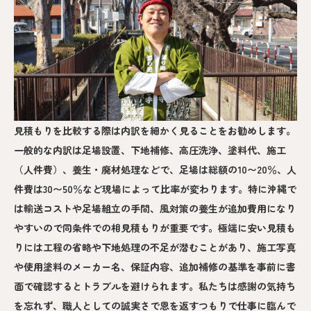
見積もりを比較する際は内訳を細かく見ることをお勧めします。
一般的な内訳は足場設置、下地補修、高圧洗浄、塗料代、施工
（人件費）、養生・廃材処理などで、足場は総額の10〜20％、人
件費は30〜50％など現場によって比率が変わります。特に沖縄で
は輸送コストや足場組立の手間、風対策の養生が追加費用になり
やすいので同条件での相見積もりが重要です。極端に安い見積も
りには工程の省略や下地処理の不足が潜むことがあり、施工写真
や使用塗料のメーカー名、保証内容、追加補修の基準を事前に書
面で確認するとトラブルを避けられます。私たちは感謝の気持ち
を忘れず、職人としての誠実さで恩を返すつもりで仕事に臨んで