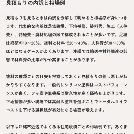
見積もりの内訳と相場例
見積もりを見るときは内訳を分解して眺めると相場感が身につき
ます。代表的な内訳は足場設置、下地補修、塗料代、施工（人件
費）、諸経費・廃材処理の順で構成されることが多いです。足場
は総額の10〜20％、塗料と材料で20〜40％、人件費が30〜50％
ほどになるケースがよくあります。沖縄では輸送や材料調達の影
響で材料費の比率がやや高まることがあります。
塗料の種類ごとの目安も把握しておくと見積もりの善し悪しがわ
かりやすくなります。一般的にシリコン塗料はコストパフォーマ
ンスが良く、フッ素や無機系は耐久性が高く価格も上がります。
下地補修が多い現場では高耐久塗料を選ぶことでトータルライフ
コストを下げる選択肢が有効になる場面が増えます。
以下は沖縄市近辺でよくある住宅規模ごとの相場例です。あくま