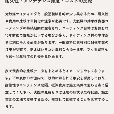
耐久性・メンテナンス頻度・コストの比較
光触媒サイディングと一般塗装は目的が少し異なるため、耐久性
や費用の比較は単純化に注意が必要です。光触媒の効果は表面コ
ーティングの持続期間に左右され、コーティング自体はおおむね
10年前後で性能が低下する場合が多く、サイディング材の本体寿
命は別に考える必要があります。一般塗料は素材別に耐候年数の
目安が明確で、例えばシリコン塗料なら10〜15年、フッ素塗料な
ら15〜20年程度の目安を見込めます。
表で代表的な比較データをまとめるとイメージしやすくなりま
す。下の表は日本国内で一般的に示される目安を採用しており、
耐候性やメンテナンス間隔、概算費用は施工条件で変わる点に留
意してください。実際の見積もりは現場の形状や既存状態、施工
業者の工法で変動するため、複数社で比較することをおすすめし
ます。