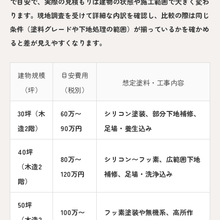
で目安で、実際の見積もりは建物の状態や施工範囲で大きく変わ
ります。現地調査を受けて詳細な内訳を確認し、比較の際は同じ
条件（塗料グレードや下地処理の範囲）が揃っているかを確かめ
ると差が見えやすくなります。
建物規模
目安費用
想定塗料・工事内容
（坪）
（税別）
30坪（木
60万〜
シリコン塗装、部分下地補修、
造2階）
90万円
足場・養生込み
40坪
80万〜
シリコン〜フッ素、広範囲下地
（木造2
120万円
補修、足場・洗浄込み
階）
50坪
100万〜
フッ素塗装や無機系、高所作
（木造2