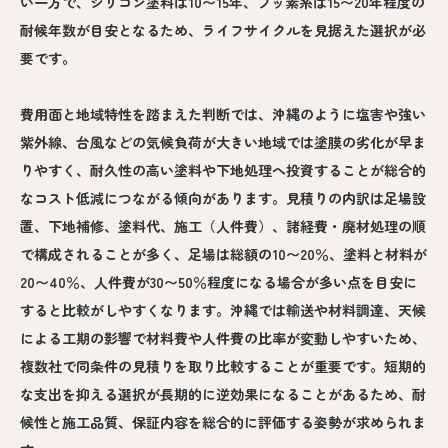
い一方で、シリコン塗料は10〜15年、フッ素系は15〜20年程度の
耐候年数が目安となるため、ライフサイクルを見据えた選択が必
要です。
費用面と地域特性を踏まえた判断では、沖縄のように塩害や強い
紫外線、台風などの気候負荷が大きい地域では塗膜の劣化が早ま
りやすく、耐久性の高い塗料や下地処理へ投資することが総合的
なコスト低減につながる傾向があります。見積りの内訳は足場設
置、下地補修、塗料代、施工（人件費）、諸経費・廃材処理の順
で構成されることが多く、足場は総額の10〜20％、塗料と材料が
20〜40％、人件費が30〜50％程度になる場合が多い点を目安に
すると比較がしやすくなります。沖縄では輸送や材料調達、天候
による工期の影響で材料費や人件費の比率が変動しやすいため、
複数社で同条件の見積りを取り比較することが重要です。短期的
な支出を抑える選択が長期的に逆効果になることがあるため、耐
候性と施工品質、保証内容を総合的に評価する姿勢が求められま