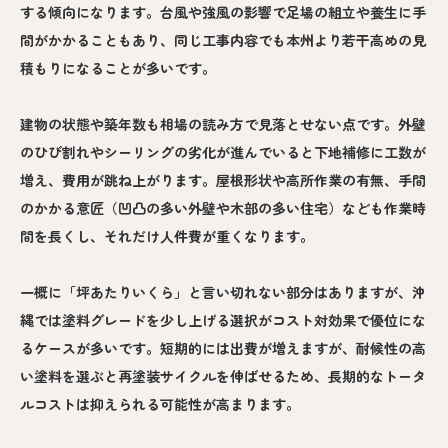
する傾向になります。台風や強風の影響で足場の組立や養生に手
間がかかることもあり、同じ工事内容でも本州より若干高めの見
積もりになることが多いです。
建物の状態や築年数も相場の読み方で見落とせない点です。外壁
のひび割れやシーリングの劣化が進んでいると下地補修に工数が
増え、費用が跳ね上がります。屋根形状や高所作業の有無、手間
のかかる意匠（凹凸の多い外壁や木部の多い住宅）なども作業時
間を長くし、それだけ人件費が重くなります。
一概に「坪あたりいくら」と言い切れない部分はありますが、沖
縄では塗料グレードを少し上げる選択がコスト対効果で優位にな
るケースが多いです。短期的には出費が増えますが、耐候性の高
い塗料を選ぶと再塗装サイクルを伸ばせるため、長期的なトータ
ルコストは抑えられる可能性が高まります。