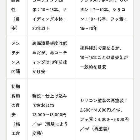
性
果：10〜15年、サ
タン：7〜10年、シリコ
（目
イディング本体：
ン：10〜15年、フッ素：
安）
20年以上
15〜20年
メン
表面清掃頻度は低
塗料種別で異なるが、
テナ
めだが、再コーテ
10〜15年ごとの塗替えが
ンス
ィングは10年前後
一般的な目安
間隔
が目安
初期
費用
新設・仕上げ込み
シリコン塗装の再塗装：
の目
でおおむね
2,500〜4,000円／m²、
安
12,000〜18,000円
フッ素：4,000〜6,000円
（施
／m²（現場により
／m²（再塗装）
工含
変動）