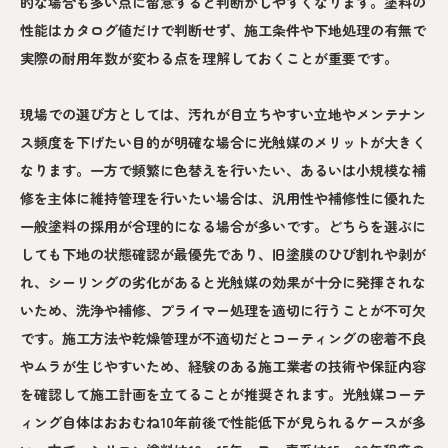
的な場合も多い点に留意すると判断がしやすくなります。塗料の
性能はカタログ値だけで判断せず、施工条件や下地処理の有無で
実際の耐用年数が変わる点を理解しておくことが重要です。
現場での選び方としては、汚れが目立ちやすい立地やメンテナン
ス頻度を下げたい目的が明確な場合に光触媒のメリットが大きく
なります。一方で頻繁に色替えを行いたい、あるいは小規模な補
修を主体に維持管理を行いたい場合は、汎用性や補修性に優れた
一般塗料の採用が合理的になる場合が多いです。どちらを選ぶに
しても下地の状態確認が最優先であり、旧塗膜のひび割れや剥が
れ、シーリングの劣化があると光触媒の効果が十分に発揮されな
いため、洗浄や補修、プライマー処理を適切に行うことが不可欠
です。施工方法や乾燥管理が不適切だとコーティングの密着不良
やムラが生じやすいため、経験のある施工業者の技術や保証内容
を確認して施工計画を立てることが推奨されます。光触媒コーテ
ィング自体はおおむね10年前後で性能低下が見られるケースが多