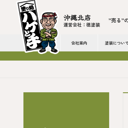
沖縄北店
”売る”
運営会社：徳塗装
会社案内
塗装につい