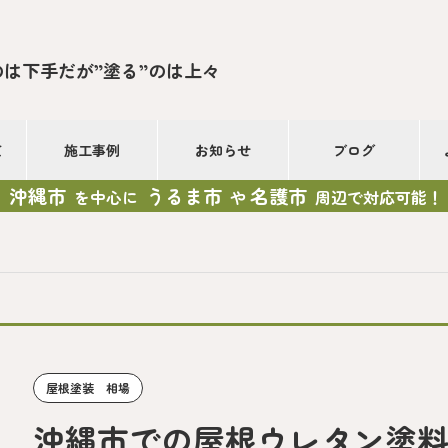
のは下手だが”塗る”のは上々
て
施工事例
お知らせ
ブログ
沖縄市
うるま市
名護市
を中心に
や
周辺で対応可能！
屋根塗装 相場
沖縄市での屋根ウレタン塗