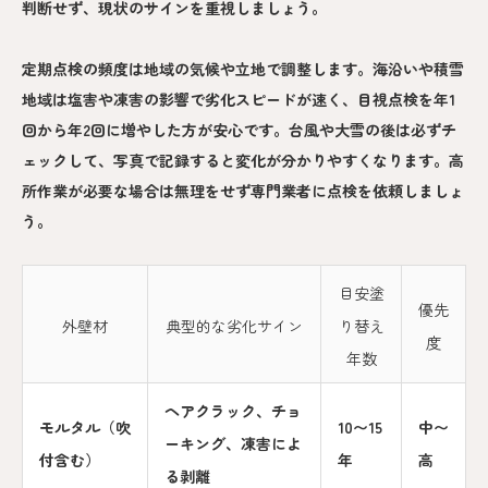
判断せず、現状のサインを重視しましょう。
定期点検の頻度は地域の気候や立地で調整します。海沿いや積雪
地域は塩害や凍害の影響で劣化スピードが速く、目視点検を年1
回から年2回に増やした方が安心です。台風や大雪の後は必ずチ
ェックして、写真で記録すると変化が分かりやすくなります。高
所作業が必要な場合は無理をせず専門業者に点検を依頼しましょ
う。
目安塗
優先
外壁材
典型的な劣化サイン
り替え
度
年数
ヘアクラック、チョ
モルタル（吹
10〜15
中〜
ーキング、凍害によ
付含む）
年
高
る剥離