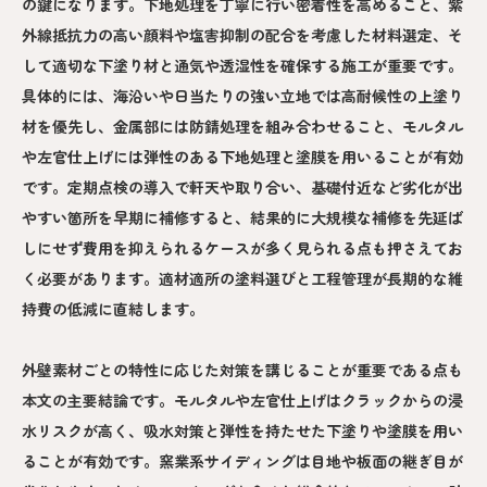
の鍵になります。下地処理を丁寧に行い密着性を高めること、紫
外線抵抗力の高い顔料や塩害抑制の配合を考慮した材料選定、そ
して適切な下塗り材と通気や透湿性を確保する施工が重要です。
具体的には、海沿いや日当たりの強い立地では高耐候性の上塗り
材を優先し、金属部には防錆処理を組み合わせること、モルタル
や左官仕上げには弾性のある下地処理と塗膜を用いることが有効
です。定期点検の導入で軒天や取り合い、基礎付近など劣化が出
やすい箇所を早期に補修すると、結果的に大規模な補修を先延ば
しにせず費用を抑えられるケースが多く見られる点も押さえてお
く必要があります。適材適所の塗料選びと工程管理が長期的な維
持費の低減に直結します。
外壁素材ごとの特性に応じた対策を講じることが重要である点も
本文の主要結論です。モルタルや左官仕上げはクラックからの浸
水リスクが高く、吸水対策と弾性を持たせた下塗りや塗膜を用い
ることが有効です。窯業系サイディングは目地や板面の継ぎ目が