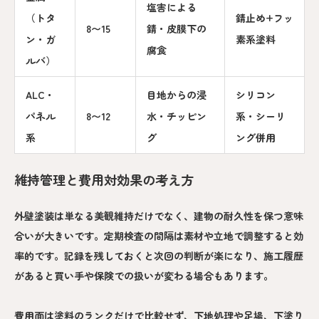
塩害による
（トタ
錆止め+フッ
8〜15
錆・皮膜下の
ン・ガ
素系塗料
腐食
ルバ）
ALC・
目地からの浸
シリコン
パネル
8〜12
水・チッピン
系・シーリ
系
グ
ング併用
維持管理と費用対効果の考え方
外壁塗装は単なる美観維持だけでなく、建物の耐久性を保つ意味
合いが大きいです。定期検査の間隔は素材や立地で調整すると効
率的です。記録を残しておくと次回の判断が楽になり、施工履歴
があると買い手や保険での扱いが変わる場合もあります。
費用面は塗料のランクだけで比較せず、下地処理や足場、下塗り