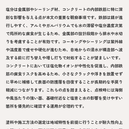
塩分は金属部やシーリング材、コンクリートの内部鉄筋に特に深
刻な影響を与える点が本文の重要な観察事項です。鉄部は錆が進
行しやすく、アルミやガルバリウムでも水の滞留や塩分濃度次第
で局所的な腐食が生じるため、金属部の設計段階から排水や水切
りを考慮することが有効です。コーキングやシーリングは紫外線
や温度差で痩せや硬化が進むため、目地からの浸水が構造部へ波
及する前に打ち替えや増し打ちで対処することが望ましいです。
コンクリートにおいては塩化物イオンが中性化を促進し、内部鉄
筋の腐食リスクを高めるため、小さなクラックや浮きを放置せず
に早めに補修して表面の防護層を回復することが長期的な手戻り
軽減につながります。これらの点を踏まえると、点検時には海側
や風当たりの強い面、基礎付近など塩害と水の影響を受けやすい
箇所を優先的に確認する運用が合理的です。
塗料や施工方法の選定は地域特性を前提に行うことが耐久性向上