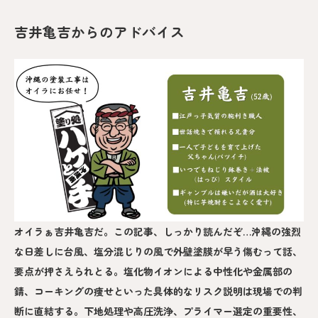
吉井亀吉からのアドバイス
オイラぁ吉井亀吉だ。この記事、しっかり読んだぞ…沖縄の強烈
な日差しに台風、塩分混じりの風で外壁塗膜が早う傷むって話、
要点が押さえられとる。塩化物イオンによる中性化や金属部の
錆、コーキングの痩せといった具体的なリスク説明は現場での判
断に直結する。下地処理や高圧洗浄、プライマー選定の重要性、