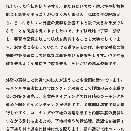
れといった症状を招きやすく、見た目だけでなく防水性や断熱性
能にも影響が出ることが少なくありません。私は長年の経験か
ら、目に付きにくい外壁の疲弊を放置すると後で大きな手戻りに
なることを何度も見てきましたので、まずは現地で丁寧に診断
し、写真や記録を残して現状を共有することを大切にしていま
す。お客様に安心していただける説明を心がけ、必要な補修の優
先順位を明確にして無駄な工事を避ける提案をします。仲間や家
族を守るような気持ちで家を守る、それが私の基本姿勢です。
外壁の素材ごとに劣化の出方が違うことも念頭に置いています。
モルタルや左官仕上げではクラック対策として弾性のある塗膜や
吸水対策を優先し、窯業系サイディングでは目地のコーキングを
含めた総合的なメンテナンスが必要です。金属部は塩害で錆が進
行しやすく、コーキングや下地の処理を怠ると内部鉄筋の腐食に
つながる恐れもあるため、下地補修や防錆処理、透湿性を確保す
る下塗り材の選定には特に気を配ります。塗料選びではコストだ