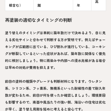
高
根含む）
離
年
再塗装の適切なタイミングの判断
塗り替えのタイミングは単純に築年数だけで決めるより、目に見
える劣化サインと合わせて判断する方が賢明です。例えばチョー
キングが広範囲に出ている、ひび割れが進行している、コーキン
グが断裂しているといった症状があれば、築年数に関係なく優先
的に検討しましょう。特に雨染みや内部への浸水兆候がある場合
は早めの対処が費用を抑えます。
前回の塗料の種類やグレードも判断材料になります。ウレタン
系、シリコン系、フッ素系、無機系といった耐候性の差で耐久年
数が変わるため、前回が何を使ったか確認しましょう。環境要因
も影響するので、南面や風当たりの強い側、海沿いの住宅は劣化
が早く、塗り替え周期を短めに考えると安心です。