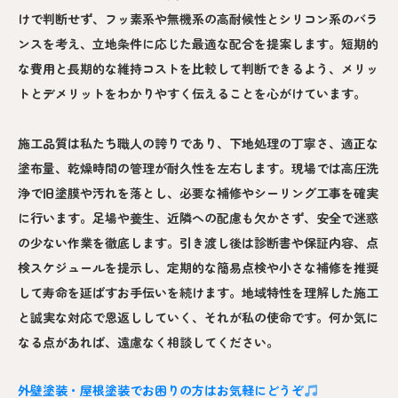
けで判断せず、フッ素系や無機系の高耐候性とシリコン系のバラ
ンスを考え、立地条件に応じた最適な配合を提案します。短期的
な費用と長期的な維持コストを比較して判断できるよう、メリッ
トとデメリットをわかりやすく伝えることを心がけています。
施工品質は私たち職人の誇りであり、下地処理の丁寧さ、適正な
塗布量、乾燥時間の管理が耐久性を左右します。現場では高圧洗
浄で旧塗膜や汚れを落とし、必要な補修やシーリング工事を確実
に行います。足場や養生、近隣への配慮も欠かさず、安全で迷惑
の少ない作業を徹底します。引き渡し後は診断書や保証内容、点
検スケジュールを提示し、定期的な簡易点検や小さな補修を推奨
して寿命を延ばすお手伝いを続けます。地域特性を理解した施工
と誠実な対応で恩返ししていく、それが私の使命です。何か気に
なる点があれば、遠慮なく相談してください。
外壁塗装・屋根塗装でお困りの方はお気軽にどうぞ