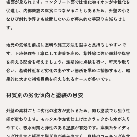
場面が見られます。コンクリート面では塩化物イオンが中性化を
促進し、内部鉄筋の腐食につながることもあるため、外壁の小さ
なひび割れや浮きも放置しない方が将来的な手戻りを減らせま
す。
地元の気候を前提に塗料や施工方法を選ぶと長持ちしやすいで
す。下地処理を丁寧にして密着を高め、紫外線に強い顔料や塩害
を抑える配合を考えましょう。定期的に点検を行い、軒天や取り
合い、基礎付近など劣化の出やすい箇所を早めに補修すると、結
果的に大きな補修費用を抑えられるケースが多いです。
材質別の劣化傾向と塗装の目安
外壁の素材ごとに劣化の出方が変わるため、同じ塗装でも狙う性
能が変わります。モルタルや左官仕上げはクラックから水が入り
やすく、吸水対策と弾性のある塗膜が有効です。窯業系サイディ
ングは目地と板面の継ぎ目が痛みやすく、目地のコーキングを含