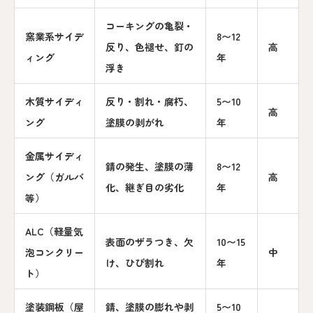
コーキングの亀裂・
窯業系サイデ
8〜12
反り、色褪せ、釘の
高
ィング
年
浮き
木質サイディ
反り・割れ・腐朽、
5〜10
高
ング
塗膜の剥がれ
年
金属サイディ
錆の発生、塗膜の薄
8〜12
ング（ガルバ
高
化、継ぎ目の劣化
年
等）
ALC（軽量気
表面のザラつき、欠
10〜15
泡コンクリー
中
け、ひび割れ
年
ト）
塗装鋼板（屋
錆、塗膜の膨れや剥
5〜10