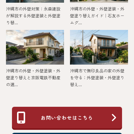
沖縄市の外壁対策：永森建設
沖縄市の外壁・外壁塗装・外
が解説する外壁塗装と外壁塗
壁塗り替えガイド｜石友ホー
り替...
ムグ...
沖縄市の外壁・外壁塗装・外
沖縄市で無印良品の家の外壁
壁塗り替えと京阪電鉄不動産
を守る：外壁塗装・外壁塗り
の選...
替え...
お問い合わせはこちら