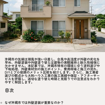
沖縄市の気候は潮風や強い日差し、台風や高湿度が外壁の劣化を
早め、外壁塗装や外壁塗り替えは建物の美観維持と耐久性確保に
欠かせません。本記事では、沖縄市特有の環境に合う塗料選びや
下地処理、外壁素材別の施工ポイント、費用相場と施工の流れ、
DIYとプロ依頼のメリット比較を紹介します。さらに、施工業者
選びの観点から大和ハウス工業の施工実績や保証・アフターサー
ビスを評価し、適切な塗り替え時期と見積りでの注意点をわかり
やすく解説します。
目次
なぜ沖縄市では外壁塗装が重要なのか？