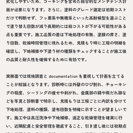
劣化しやすいため、コーキングを含めた総合的なメンテナンス計
画が必要になります。さらに、塗料のグレード選定は初期コスト
だけで判断せず、フッ素系や無機系といった高耐候型を選ぶこと
で塗り替え回数が減り長期的には総コストが下がる可能性がある
点も重要です。施工品質の差は下地処理の有無、塗膜の厚さ、塗
り回数、乾燥時間管理に現れるため、見積もり時に工程の明細を
確認し、下地補修や下塗り材の種類をチェックすることが施工後
の品質と耐久性を確保するために有効です。
実務面では現地調査と documentation を重視して計画を立てる
ことが結論となります。診断時には外壁のひび割れ、チョーキン
グの程度、シーリングの痩せや剥がれ、金属部の錆や雨だれ跡な
どを写真と診断書で明示し、見積もりは工程ごとに内訳を分けて
下地処理、塗料の種類、塗布回数を明確に示すことが望ましいで
す。施工中は高圧洗浄や下地補修、適正な乾燥管理を確実に行
い、近隣配慮と安全管理を徹底すること、引き渡し後には初期点