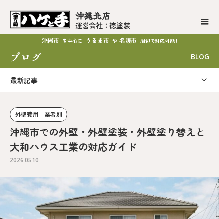
沖縄北店
運営会社：徳塗装
沖縄市
うるま市
名護市
を中心に
や
周辺で対応可能！
ブログ
BLOG
最新記事
外壁費用 業者別
沖縄市での外壁・外壁塗装・外壁塗り替えと
大和ハウス工業の対応ガイド
2026.05.10