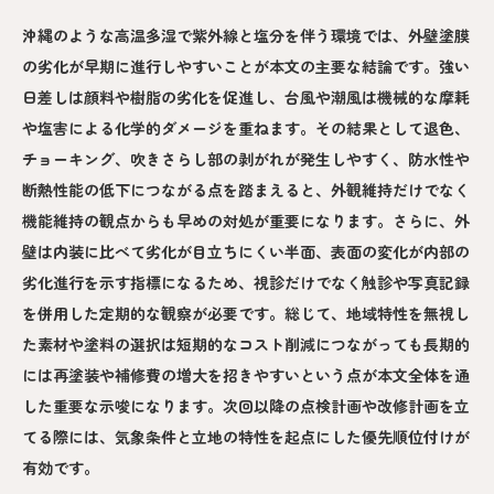
沖縄のような高温多湿で紫外線と塩分を伴う環境では、外壁塗膜
の劣化が早期に進行しやすいことが本文の主要な結論です。強い
日差しは顔料や樹脂の劣化を促進し、台風や潮風は機械的な摩耗
や塩害による化学的ダメージを重ねます。その結果として退色、
チョーキング、吹きさらし部の剥がれが発生しやすく、防水性や
断熱性能の低下につながる点を踏まえると、外観維持だけでなく
機能維持の観点からも早めの対処が重要になります。さらに、外
壁は内装に比べて劣化が目立ちにくい半面、表面の変化が内部の
劣化進行を示す指標になるため、視診だけでなく触診や写真記録
を併用した定期的な観察が必要です。総じて、地域特性を無視し
た素材や塗料の選択は短期的なコスト削減につながっても長期的
には再塗装や補修費の増大を招きやすいという点が本文全体を通
した重要な示唆になります。次回以降の点検計画や改修計画を立
てる際には、気象条件と立地の特性を起点にした優先順位付けが
有効です。