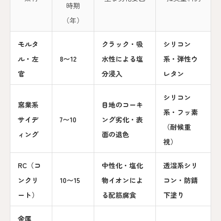
時期
（年）
モルタ
クラック・吸
シリコン
ル・左
8〜12
水性による塩
系・弾性ウ
官
分浸入
レタン
シリコン
窯業系
目地のコーキ
系・フッ素
サイデ
7〜10
ング劣化・表
（耐候重
ィング
面の退色
視）
RC（コ
中性化・塩化
透湿系シリ
ンクリ
10〜15
物イオンによ
コン・防錆
ート）
る配筋腐食
下塗り
金属