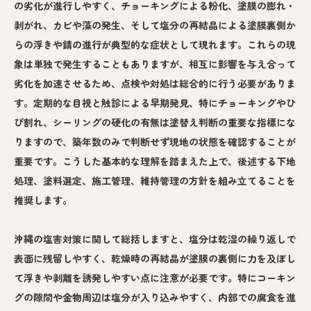
の劣化が進行しやすく、チョーキングによる粉化、塗膜の膨れ・
剥がれ、カビや藻の発生、そして塩分の再結晶による塗膜裏側か
らの浮きや錆の進行が典型的な症状として現れます。これらの現
象は単独で発生することもありますが、相互に影響を与え合って
劣化を加速させるため、点検や対処は総合的に行う必要がありま
す。定期的な目視と触診による早期発見、特にチョーキングやひ
び割れ、シーリングの硬化の有無は塗替え判断の重要な指標にな
りますので、築年数のみで判断せず現地の状態を確認することが
重要です。こうした基本的な理解を踏まえた上で、後述する下地
処理、塗料選定、施工管理、維持管理の方針を組み立てることを
推奨します。
沖縄の塩害対策に関して総括しますと、塩分は乾湿の繰り返しで
表面に残留しやすく、乾燥時の再結晶が塗膜の裏側に力を及ぼし
て浮きや剥離を誘発しやすい点に注意が必要です。特にコーキン
グの隙間や金物周辺は塩分が入り込みやすく、内部での腐食を進