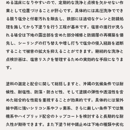
める温床になりやすいので、定期的な洗浄と点検を欠かせない作
業として位置づけることが肝心です。具体的には高圧洗浄ででき
る限り塩分と付着汚れを除去し、鉄部には適切なケレンと防錆処
理を施してから下塗りを行う工程が基本です。塩害の進行が見ら
れる場合は下地の露出部を含めた部分補修と防錆層の再構築を優
先し、シーリングの打ち替えや増し打ちで塩分の侵入経路を遮断
することで被害の拡大を抑えることができます。継続的な洗浄と
点検計画は、塩害リスクを管理するための実効的な手段になりま
す。
塗料の選定と配合に関して総括しますと、沖縄の気候条件では耐
候性、耐塩性、防藻・防カビ性、そして塗膜の弾性や透湿性を含
めた総合的な性能を重視することが効果的です。具体的には紫外
線や雨に強いシリコン系やフッ素系、さらに厳しい条件下では無
機系やハイブリッド配合のトップコートを検討すると長期的な耐
久性が期待できます。また下塗り材や錆止めは下地の種類や劣化