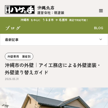
沖縄北店
運営会社：徳塗装
沖縄市
うるま市
名護市
を中心に
や
周辺で対応可能！
ブログ
BLOG
最新記事
外壁費用 業者別
沖縄市の外壁｜アイ工務店による外壁塗装・
外壁塗り替えガイド
2026.05.31