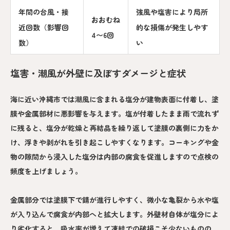
年間の台風・接
強風や塩害により局所
おおむね
近回数（影響回
的な損傷が発生しやす
4〜6回
数）
い
塩害・潮風が外壁に及ぼすダメージと症状
海に近い沖縄市では潮風に含まれる塩分が建物表面に付着し、塗
膜や金属部材に悪影響を与えます。塩が付着したまま雨で流れず
に残ると、塩分が乾燥と再結晶を繰り返して塗膜の裏側に力をか
け、浮きや剥がれを引き起こしやすくなります。コーキングや金
物の隙間から浸入した塩分は内部の腐食を促進しますので点検の
頻度を上げましょう。
金属部分では塗膜下で錆が進行しやすく、微小な亀裂から水や塩
が入り込んで腐食が内部へと拡大します。外壁材自体が塩分によ
り劣化すると、吸水率が増えて凍結での破損こそ少ないものの、