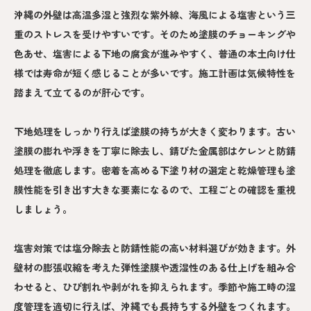
沖縄の外壁は高温多湿と強烈な紫外線、海風による塩害という三
重のストレスを受けやすいです。そのため塗膜のチョーキングや
色あせ、塩害による下地の腐食が進みやすく、普通の本土向け仕
様では寿命が短く感じることが多いです。施工計画は気候特性を
踏まえて立てるのが肝心です。
下地処理をしっかり行えば塗膜の持ちが大きく変わります。古い
塗膜の膨れや浮きを丁寧に除去し、錆びた金属部はケレンと防錆
処理を徹底します。密着を高める下塗り材の選定と乾燥管理も塗
膜性能を引き出す大きな要素になるので、工程ごとの確認を重視
しましょう。
塩害対策では塩分除去と防錆性能の高い材料選びが効きます。外
壁材の膨張収縮を考えた弾性塗膜や透湿性のある仕上げを組み合
わせると、ひび割れや剥がれを抑えられます。季節や施工時の湿
度管理を適切に行えば、沖縄でも長持ちする外壁をつくれます。