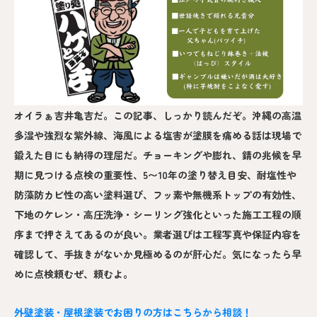
オイラぁ吉井亀吉だ。この記事、しっかり読んだぞ。沖縄の高温
多湿や強烈な紫外線、海風による塩害が塗膜を痛める話は現場で
鍛えた目にも納得の理屈だ。チョーキングや膨れ、錆の兆候を早
期に見つける点検の重要性、5〜10年の塗り替え目安、耐塩性や
防藻防カビ性の高い塗料選び、フッ素や無機系トップの有効性、
下地のケレン・高圧洗浄・シーリング強化といった施工工程の順
序まで押さえてあるのが良い。業者選びは工程写真や保証内容を
確認して、手抜きがないか見極めるのが肝心だ。気になったら早
めに点検頼むぜ、頼むよ。
外壁塗装・屋根塗装でお困りの方はこちらから相談！