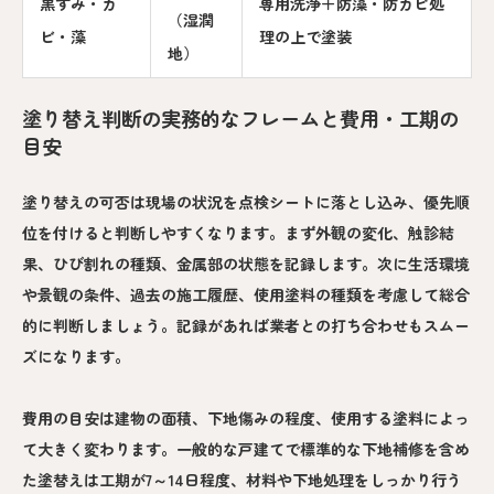
黒ずみ・カ
専用洗浄＋防藻・防カビ処
（湿潤
ビ・藻
理の上で塗装
地）
塗り替え判断の実務的なフレームと費用・工期の
目安
塗り替えの可否は現場の状況を点検シートに落とし込み、優先順
位を付けると判断しやすくなります。まず外観の変化、触診結
果、ひび割れの種類、金属部の状態を記録します。次に生活環境
や景観の条件、過去の施工履歴、使用塗料の種類を考慮して総合
的に判断しましょう。記録があれば業者との打ち合わせもスムー
ズになります。
費用の目安は建物の面積、下地傷みの程度、使用する塗料によっ
て大きく変わります。一般的な戸建てで標準的な下地補修を含め
た塗替えは工期が7～14日程度、材料や下地処理をしっかり行う