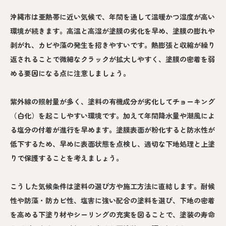
沖縄市は亜熱帯に近い気候で、年間を通して温暖かつ湿度が高い
環境が続きます。高温と高湿が塗膜の劣化を早め、塗膜の膨れや
剥がれ、カビや藻の発生を招きやすいです。熱膨張と収縮が繰り
返されることで微細なクラックが拡大しやすく、塗膜の密着を弱
める要因になる点に注意しましょう。
紫外線の照射量が多く、塗料の有機成分が劣化してチョーキング
（白化）を起こしやすい環境です。加えて年間降水量や潮風によ
る塩分の付着が進行を早めます。塗膜表面が粉化すると防水性が
低下するため、早めに表面状態を点検し、適切な下地処理と上塗
りで保護することを考えましょう。
こうした気候条件は塗料の選び方や施工方法に直結します。耐候
性や防藻・防カビ性、塩害に強い配合の塗料を選び、下地の密着
を高める下塗り材やシーリングの充実を図ることで、塗装の寿命