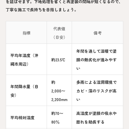
を延ばせます。下地処理を省くと再塗装の間隔が短くなるので、
丁寧な施工で長持ちを目指しましょう。
代表値
指標
備考
（目安）
年間を通して温暖で塗
平均年温度（沖
約23.5℃
膜の熱劣化が進みやす
縄市周辺）
い
約
多雨による湿潤環境で
年間降水量（目
2,000〜
カビ・藻のリスクが高
安）
2,200mm
い
約70〜
高湿度が塗膜の吸水や
平均相対湿度
80％
膨れを助長する