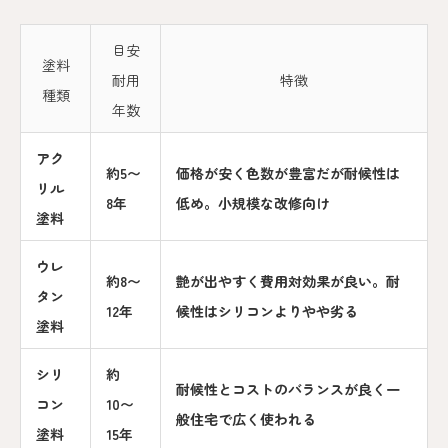
目安
塗料
耐用
特徴
種類
年数
アク
約5〜
価格が安く色数が豊富だが耐候性は
リル
8年
低め。小規模な改修向け
塗料
ウレ
約8〜
艶が出やすく費用対効果が良い。耐
タン
12年
候性はシリコンよりやや劣る
塗料
シリ
約
耐候性とコストのバランスが良く一
コン
10〜
般住宅で広く使われる
塗料
15年