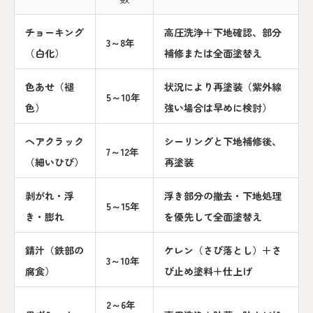
チョーキング
高圧洗浄＋下地確認、部分
3～8年
（白化）
補修または全面塗替え
色あせ（褪
状況により再塗装（紫外線
5～10年
色）
強い場合は早めに検討）
ヘアクラック
シーリングと下地補修後、
7～12年
（細いひび）
再塗装
剥がれ・浮
浮き部分の撤去・下地処理
5～15年
き・膨れ
を優先して全面塗替え
錆汁（鉄部の
ケレン（さび落とし）＋さ
3～10年
腐食）
び止め塗料＋仕上げ
2～6年