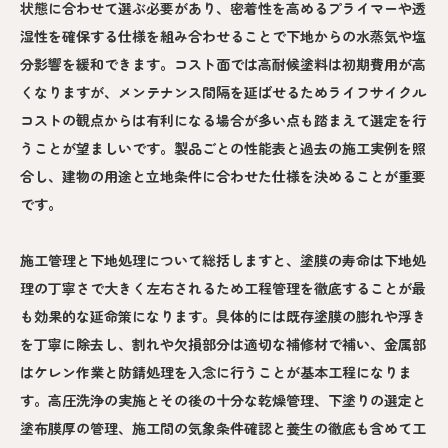
状態に合わせて選ぶ必要があり、密着性を高めるプライマーや透
湿性を確保する仕様を組み合わせることで下地からの水蒸気や塩
分影響を緩和できます。コスト面では高耐候塗料は初期費用が高
くなりますが、メンテナンス間隔を延ばせるためライフサイクル
コストの観点からは有利になる場合が多い点も踏まえて選定を行
うことが望ましいです。製品ごとの性能表と過去の施工実例を照
合し、建物の用途と立地条件に合わせた仕様を決めることが重要
です。
施工管理と下地処理について総括しますと、塗膜の寿命は下地処
理の丁寧さで大きく左右されるため工程管理を徹底することが最
も効果的な延命策になります。具体的には既存塗膜の膨れや浮き
を丁寧に除去し、割れや欠損部分は適切な補修材で補い、金属部
はケレン作業と防錆処理を入念に行うことが基本工程になりま
す。高圧洗浄の実施とその後の十分な乾燥管理、下塗りの選定と
塗布膜厚の管理、施工間の気象条件確認と養生の徹底も含めて工