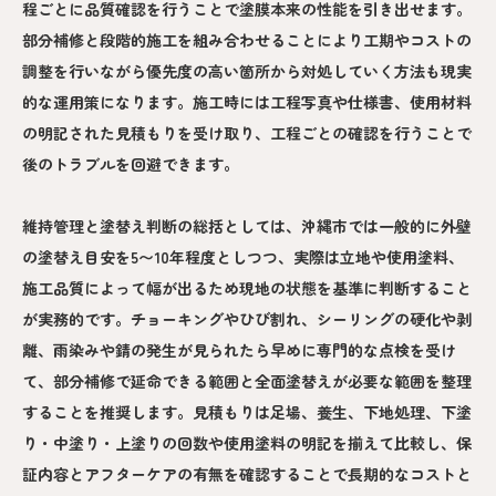
程ごとに品質確認を行うことで塗膜本来の性能を引き出せます。
部分補修と段階的施工を組み合わせることにより工期やコストの
調整を行いながら優先度の高い箇所から対処していく方法も現実
的な運用策になります。施工時には工程写真や仕様書、使用材料
の明記された見積もりを受け取り、工程ごとの確認を行うことで
後のトラブルを回避できます。
維持管理と塗替え判断の総括としては、沖縄市では一般的に外壁
の塗替え目安を5〜10年程度としつつ、実際は立地や使用塗料、
施工品質によって幅が出るため現地の状態を基準に判断すること
が実務的です。チョーキングやひび割れ、シーリングの硬化や剥
離、雨染みや錆の発生が見られたら早めに専門的な点検を受け
て、部分補修で延命できる範囲と全面塗替えが必要な範囲を整理
することを推奨します。見積もりは足場、養生、下地処理、下塗
り・中塗り・上塗りの回数や使用塗料の明記を揃えて比較し、保
証内容とアフターケアの有無を確認することで長期的なコストと