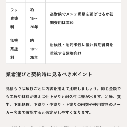
フッ
約
高耐候でメンテ周期を延ばせるが初
素塗
15〜
期費用は高め
料
20年
無機
約
耐候性・耐汚染性に優れ長期維持を
系塗
18〜
重視する建物向け
料
25年
業者選びと契約時に見るべきポイント
見積もりは項目ごとに内訳を揃えて比較しましょう。同じ金額で
も工程や材料が違えば仕上がりと耐久性に差が出ます。足場、養
生、下地処理、下塗り・中塗り・上塗りの回数や使用塗料のメー
カー名まで確認すると選定がしやすくなります。