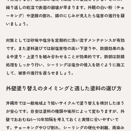
繰り返しの乾湿で表面の崩壊が早まります。外観の白い粉（チョ
ーキング）や塗膜の膨れ、錆のにじみが見えたら塩害の進行を疑
いましょう。
対策としては砂埃や塩分を定期的に洗い流すメンテナンスが有効
です。また塗料選びでは耐塩害性の高い下塗りや、防錆効果のあ
る中塗り・上塗りを組み合わせることが効果的です。鉄部は防錆
処理をしっかり行い、シーリングは塩分の侵入を防ぐように施工
して、被害の進行を遅らせましょう。
外壁塗り替えのタイミングと適した塗料の選び方
沖縄市では一般地域より短いサイクルで塗り替えを検討したほう
が安心です。目安は塗料の種類や場所によって変わりますが、外
壁でおおむね5〜10年間隔を考えておくと実情に合いやすいで
す。チョーキングやひび割れ、シーリングの硬化や剥離、雨染み