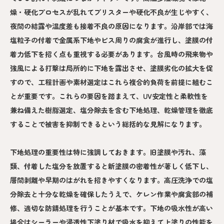
燥・硬化プロセスが乱れてブリスターや硬化不良が生じやすく、
夜間の結露や温度差も接着不良の原因になります。沿岸部では海
塩粒子の付着で金属系下地やビス周りの腐食が進行し、塗膜の付
着力低下を招く点も重視する必要があります。台風時の飛来物や
強風による打撃は局所的に下地を露出させ、塗膜劣化の拡大を促
すので、工程計画や素材選定はこれら複合的負荷を前提に組むこ
とが重要です。これらの要因を踏まえて、UV安定性と柔軟性を
兼ね備えた樹脂選定、塩分除去を含む下地処理、乾燥管理を徹底
することで被害を抑制できるという総括的な見解になります。
下地処理の重要性は特に強調しておきます。旧塗膜や汚れ、藻
類、付着した塩分を放置すると新塗膜の密着性が著しく低下し、
層間剥離や早期のはがれを招きやすくなります。高圧洗浄での塩
分除去と十分な乾燥を確保したうえで、ケレン作業や腐食部の補
修、適切な防錆処理を行うことが基本です。下地の吸水性が高い
場合はシーラーや浸透性下塗り材で吸水を抑えて上塗りの性能を