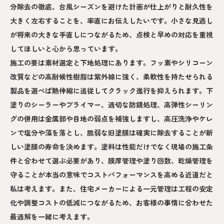
分除去の徹底、台風シーズンを避けた計画が仕上がりと耐久性を
大きく左右することを、率直にお伝えしたいです。小さな見逃し
が将来の大きな手直しにつながるため、点検と早めの対応を重視
してほしいと心から思っています。
施工の要は素材選定と下地処理にあります。フッ素やシリコーン
改質などの高耐候性樹脂は紫外線に強く、柔軟性を持たせられる
製品を選べば熱伸縮に追従してクラック進行を抑えられます。下
塗りのシーラーやプライマー、適切な防錆処理、高弾性シーリン
グの併用は金属部や目地の弱点を補強しますし、高圧洗浄やケレ
ンで塩分や藻を落とし、脆弱な旧塗膜は確実に除去することが新
しい塗膜の寿命を決めます。塗料は性能だけでなく現場の施工条
件と合わせて選ぶ必要があり、膜厚管理や塗り回数、乾燥管理を
守ることが本当の意味でコストパフォーマンスを高める近道だと
私は考えます。また、住宅メーカーによる一元管理は工程の安定
化や調整コストの低減につながるため、お客様の事情に合わせた
最適解を一緒に考えます。