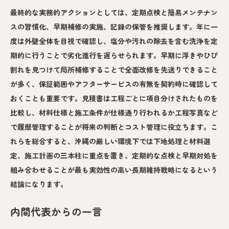
最終的な実務的アクションとしては、定期点検と簡易メンテナン
スの習慣化、早期補修の実施、記録の保管を推奨します。年に一
度は外壁全体を目視で確認し、塩分や汚れの除去を含む洗浄を定
期的に行うことで劣化進行を遅らせられます。早期に浮きやひび
割れを見つけて局所補修することで全面改修を先送りできること
が多く、保証範囲やアフターサービスの有無を契約時に確認して
おくことも重要です。見積書は工程ごとに項目分けされたものを
比較し、材料仕様と施工条件が仕様通り行われるか工程写真など
で履歴管理することが将来の判断とコスト管理に役立ちます。こ
れらを総合すると、沖縄の厳しい環境下では下地処理と材料選
定、施工計画の三本柱に重点を置き、定期的な点検と早期対処を
組み合わせることが最も実効性の高い長期維持戦略になるという
結論になります。
内間代表からの一言