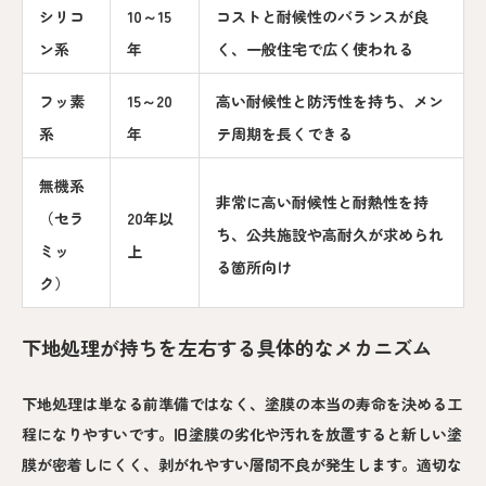
シリコ
10～15
コストと耐候性のバランスが良
ン系
年
く、一般住宅で広く使われる
フッ素
15～20
高い耐候性と防汚性を持ち、メン
系
年
テ周期を長くできる
無機系
非常に高い耐候性と耐熱性を持
（セラ
20年以
ち、公共施設や高耐久が求められ
ミッ
上
る箇所向け
ク）
下地処理が持ちを左右する具体的なメカニズム
下地処理は単なる前準備ではなく、塗膜の本当の寿命を決める工
程になりやすいです。旧塗膜の劣化や汚れを放置すると新しい塗
膜が密着しにくく、剥がれやすい層間不良が発生します。適切な