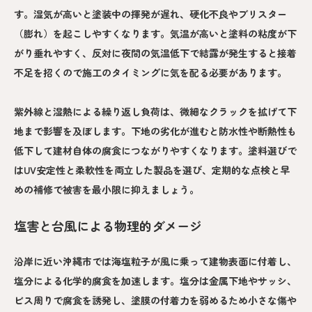
す。湿気が高いと塗装中の揮発が遅れ、硬化不良やブリスター
（膨れ）を起こしやすくなります。気温が高いと塗料の粘度が下
がり垂れやすく、反対に夜間の気温低下で結露が発生すると接着
不足を招くので施工のタイミングに気を配る必要があります。
紫外線と湿熱による繰り返し負荷は、微細なクラックを拡げて下
地まで影響を及ぼします。下地の劣化が進むと防水性や断熱性も
低下して建材自体の腐食につながりやすくなります。塗料選びで
はUV安定性と柔軟性を両立した製品を選び、定期的な点検と早
めの補修で被害を最小限に抑えましょう。
塩害と台風による物理的ダメージ
沿岸に近い沖縄市では海塩粒子が風に乗って建物表面に付着し、
塩分による化学的腐食を加速します。塩分は金属下地やサッシ、
ビス周りで腐食を誘発し、塗膜の付着力を弱めるため小さな傷や