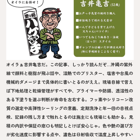
オイラぁ吉井亀吉だ。この記事、しっかり読んだぞ…沖縄の紫外
線で顔料と樹脂が飛ぶ話や、湿熱でのブリスター、塩害や台風の
機械的ダメージまで具体的に書いとるのがええ。現場目線で言え
ば下地処理と乾燥管理がすべてや、プライマーや防錆、透湿性の
ある下塗りを選ぶ判断が寿命を左右する。フッ素やシリコーン改
質の選定や高弾性シーリングの意義、定期洗浄と年一回の目視点
検、記録の残し方まで触れとるのは施主にも現場にも助かる。見
積の内訳や保証の窓口も明記しとけば安心じゃ。色や艶の選び方
が劣化速度に影響する点や、濃色は日射吸収で温度上昇しやすい