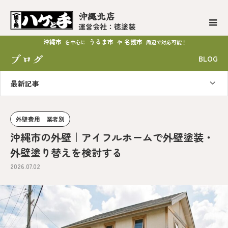
沖縄北店
運営会社：徳塗装
沖縄市
うるま市
名護市
を中心に
や
周辺で対応可能！
ブログ
BLOG
最新記事
外壁費用 業者別
沖縄市の外壁｜アイフルホームで外壁塗装・
外壁塗り替えを検討する
2026.07.02