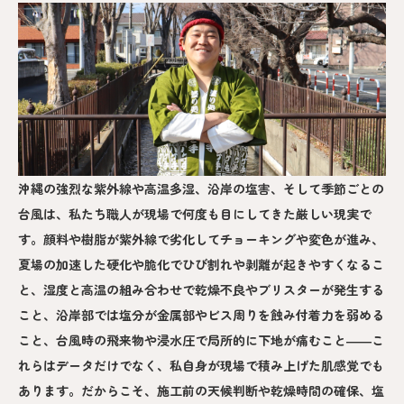
沖縄の強烈な紫外線や高温多湿、沿岸の塩害、そして季節ごとの
台風は、私たち職人が現場で何度も目にしてきた厳しい現実で
す。顔料や樹脂が紫外線で劣化してチョーキングや変色が進み、
夏場の加速した硬化や脆化でひび割れや剥離が起きやすくなるこ
と、湿度と高温の組み合わせで乾燥不良やブリスターが発生する
こと、沿岸部では塩分が金属部やビス周りを蝕み付着力を弱める
こと、台風時の飛来物や浸水圧で局所的に下地が痛むこと――こ
れらはデータだけでなく、私自身が現場で積み上げた肌感覚でも
あります。だからこそ、施工前の天候判断や乾燥時間の確保、塩