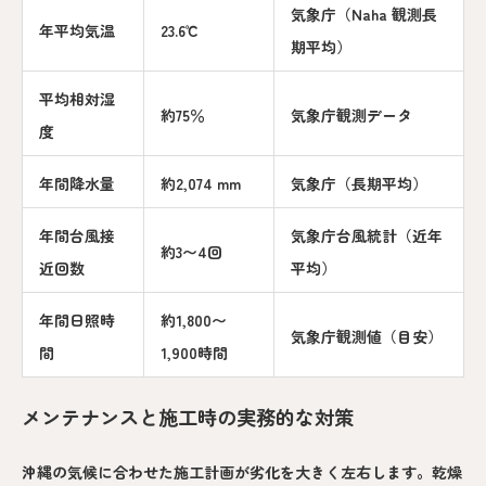
気象庁（Naha 観測長
年平均気温
23.6℃
期平均）
平均相対湿
約75％
気象庁観測データ
度
年間降水量
約2,074 mm
気象庁（長期平均）
年間台風接
気象庁台風統計（近年
約3〜4回
近回数
平均）
年間日照時
約1,800〜
気象庁観測値（目安）
間
1,900時間
メンテナンスと施工時の実務的な対策
沖縄の気候に合わせた施工計画が劣化を大きく左右します。乾燥