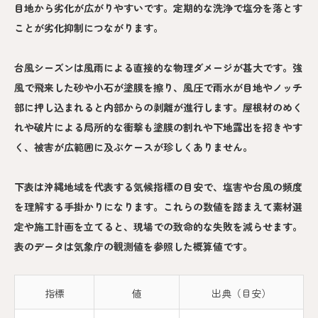
目地から劣化が広がりやすいです。定期的な洗浄で塩分を落とす
ことが劣化抑制につながります。
台風シーズンは風雨による直接的な物理ダメージが甚大です。強
風で飛来した砂や小石が塗膜を擦り、風圧で雨水が目地やノッチ
部に押し込まれると内部からの剥離が進行します。屋根材のめく
れや破片による局所的な衝撃も塗膜の割れや下地露出を招きやす
く、被害が広範囲に及ぶケースが珍しくありません。
下表は沖縄地域を代表する気候指標の目安で、塩害や台風の頻度
を理解する手掛かりになります。これらの数値を踏まえて素材選
定や施工計画を立てると、現場での致命的な失敗を減らせます。
表のデータは気象庁の観測値を参照した概算値です。
指標
値
出典（目安）