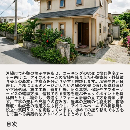
沖縄市で外壁の傷みや色あせ、コーキングの劣化に悩む住宅オー
ナー向けに、アイフルホームの実績を踏まえた外壁塗装・外壁塗
り替えの基本と注意点を分かりやすく解説します。塩害や強い日
差し、台風によるダメージが大きい沖縄の気候に適した塗料選び
や下地処理、施工工程、費用相場、耐久年数、保証やアフターサ
ービスの確認方法、信頼できる業者を選ぶチェックポイントを具
体例とともに紹介し、最適なリフォーム計画の立て方を提示しま
す。工事の流れや見積りの読み方、近年の塗料の性能比較、補助
制度・助成金の活用方法も紹介し、アイフルホームでの相談時に
役立つ質問リストを掲載しています。初めての塗り替えでも安心
して選べる実践的なアドバイスをまとめました。
目次