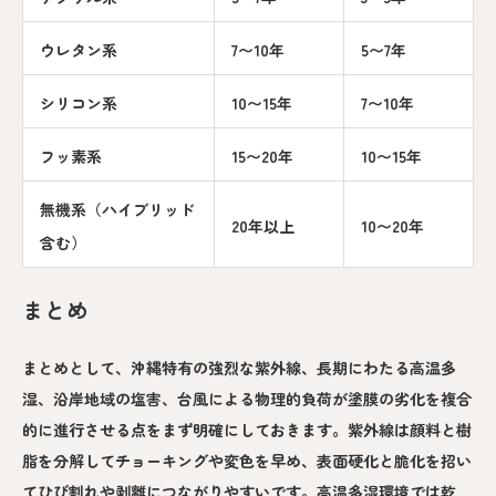
ウレタン系
7〜10年
5〜7年
シリコン系
10〜15年
7〜10年
フッ素系
15〜20年
10〜15年
無機系（ハイブリッド
20年以上
10〜20年
含む）
まとめ
まとめとして、沖縄特有の強烈な紫外線、長期にわたる高温多
湿、沿岸地域の塩害、台風による物理的負荷が塗膜の劣化を複合
的に進行させる点をまず明確にしておきます。紫外線は顔料と樹
脂を分解してチョーキングや変色を早め、表面硬化と脆化を招い
てひび割れや剥離につながりやすいです。高温多湿環境では乾