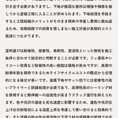
引き出す必要がありますし、下地が脆弱な箇所は補強や補修を施
してから塗装工程に入ることが求められます。下地処理を手抜き
すると工程短縮のメリットがそのまま将来の手直し費用に跳ね返
るため、初期段階での投資を惜しまない施工計画が長期的コスト
低減につながります。
塗料選びは耐候性、密着性、柔軟性、透湿性といった物性を施工
条件に合わせて総合的に判断することが必要です。フッ素系やシ
リコーン改質など耐候性の高い樹脂は価格が高めですが、長期の
耐用年数を期待できるためライフサイクルコストの観点から合理
的になる場合が多いです。金属下地やサッシ回りには密着性の高
いプライマーと防錆処理が必須であり、高弾性系のシーリング材
を併用すると熱伸縮への追従性が高まりクラック進行を抑えられ
ます。色や光沢の選定も劣化速度に影響するため、濃色や光沢仕
上げは日射吸収による温度上昇を考慮して使い分けると効果的で
す。また塗膜の防水性や透湿性は下塗り材や塗膜厚の管理で左右