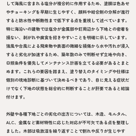
して海風に含まれる塩分が複合的に作用するため、塗膜は色あせ
やチョーキングを早期に生じやすく、顔料や結合剤の分解が進行
すると防水性や断熱性まで低下する点を重視して述べています。
特に海沿いの建物では塩分が金属部や釘周辺から下地との密着を
損ない、剥がれや腐食を招きやすいことを明確に示しています。
強風や台風による飛来物や表面の微細な損傷から水や汚れが浸入
すると劣化が加速するため、築年数のみで判断せず立地や向き、
日照条件を優先してメンテナンス計画を立てる必要があるとまと
めます。これらの要因を踏まえ、塗り替えのタイミングや仕様は
個別の現地診断に基づいて決めるべきであり、目に見える症状だ
けでなく下地の状態を総合的に判断することが肝要であると結論
付けます。
外壁や各種下地ごとの劣化の出方については、木造、モルタル、
ALC、金属など素材特性に応じた対応が不可欠である点を整理し
ました。木部は吸放湿を繰り返すことで割れや反りが生じやす