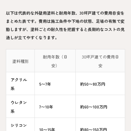
以下は代表的な外壁用塗料と耐用年数、30坪戸建ての費用目安を
まとめた表です。費用は施工条件や下地の状態、足場の有無で変
動しますが、塗料ごとの耐久性を把握すると長期的なコストの見
通しが立てやすくなります。
耐用年数（目
30坪戸建ての費用目
塗料種別
安）
安
アクリル
5〜7年
約50〜80万円
系
ウレタン
7〜10年
約60〜100万円
系
シリコン
10〜15年
約80〜150万円