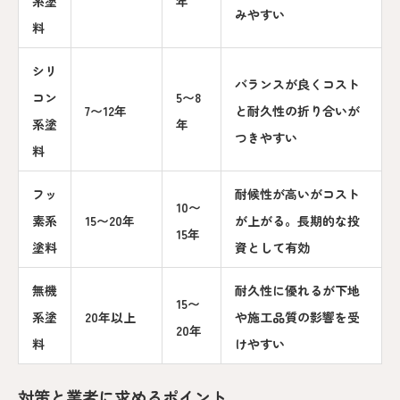
系塗
年
みやすい
料
シリ
バランスが良くコスト
コン
5〜8
7〜12年
と耐久性の折り合いが
系塗
年
つきやすい
料
フッ
耐候性が高いがコスト
10〜
素系
15〜20年
が上がる。長期的な投
15年
塗料
資として有効
無機
耐久性に優れるが下地
15〜
系塗
20年以上
や施工品質の影響を受
20年
料
けやすい
対策と業者に求めるポイント