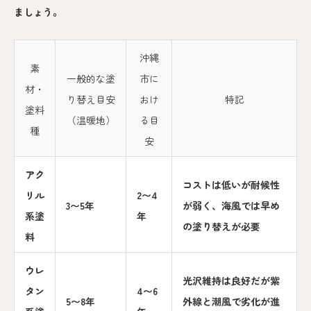
ましょう。
沖縄
素
一般的な塗
市に
材・
り替え目安
おけ
特記
塗料
（温暖地）
る目
種
安
アク
コストは低いが耐候性
リル
2〜4
3〜5年
が弱く、海風では早め
系塗
年
の塗り替えが必要
料
ウレ
光沢維持は良好だが紫
タン
4〜6
5〜8年
外線と潮風で劣化が進