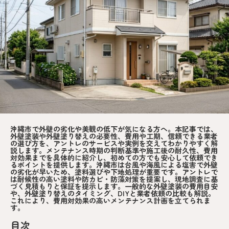
沖縄市で外壁の劣化や美観の低下が気になる方へ。本記事では、
外壁塗装や外壁塗り替えの必要性、費用や工期、信頼できる業者
の選び方を、アントレのサービスや実例を交えてわかりやすく解
説します。メンテナンス時期の判断基準や施工後の耐久性、費用
対効果までを具体的に紹介し、初めての方でも安心して依頼でき
るポイントを提供します。沖縄市は台風や海風による塩害で外壁
の劣化が早いため、塗料選びや下地処理が重要です。アントレで
は耐候性の高い塗料や防カビ・防藻対策を提案し、現地調査に基
づく見積もりと保証を提示します。一般的な外壁塗装の費用目安
や、外壁塗り替えのタイミング、DIYと業者依頼の比較も解説。
これにより、費用対効果の高いメンテナンス計画を立てられま
す。
目次