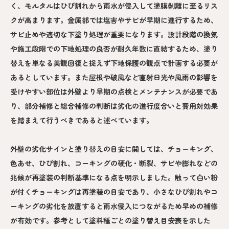
く、モルタルはひび割れから雨水が侵入して塗膜剥離に至るリス
クが高まります。金属部では塩害やサビが早期に進行するため、
サビ止めや適切な下塗り処理が重要になります。設計段階の換気
や施工段階での下地処理の良否が耐久年数に直結するため、塗り
替えを単なる美観回復と捉えず下地保護の観点で計画する必要が
あるとしています。また屋根や破風など直射日光や風雨の影響を
受けやすい部位は外壁より早期の点検とメンテナンスが必要であ
り、部分補修と総合補修の判断は劣化の進行度合いと費用対効果
を踏まえて行うべきであると述べています。
外壁の劣化サインと塗り替えの目安に関しては、チョーキング、
色あせ、ひび割れ、コーキングの硬化・断裂、サビや膨れなどの
兆候が再塗装の判断基準になる点を明示しました。触って白い粉
が付くチョーキングは再塗装の目安であり、小さなひび割れやコ
ーキングの劣化を放置すると雨水侵入につながるため早めの補修
が有効です。参考として塗料種ごとの塗り替え目安表を示した