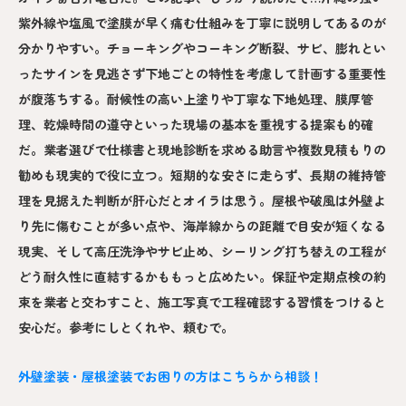
紫外線や塩風で塗膜が早く痛む仕組みを丁寧に説明してあるのが
分かりやすい。チョーキングやコーキング断裂、サビ、膨れとい
ったサインを見逃さず下地ごとの特性を考慮して計画する重要性
が腹落ちする。耐候性の高い上塗りや丁寧な下地処理、膜厚管
理、乾燥時間の遵守といった現場の基本を重視する提案も的確
だ。業者選びで仕様書と現地診断を求める助言や複数見積もりの
勧めも現実的で役に立つ。短期的な安さに走らず、長期の維持管
理を見据えた判断が肝心だとオイラは思う。屋根や破風は外壁よ
り先に傷むことが多い点や、海岸線からの距離で目安が短くなる
現実、そして高圧洗浄やサビ止め、シーリング打ち替えの工程が
どう耐久性に直結するかももっと広めたい。保証や定期点検の約
束を業者と交わすこと、施工写真で工程確認する習慣をつけると
安心だ。参考にしとくれや、頼むで。
外壁塗装・屋根塗装でお困りの方はこちらから相談！