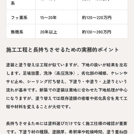
系
フッ素系
15〜20年
約120〜220万円
無機系
20年以上
約130〜280万円
施工工程と長持ちさせるための実務的ポイント
塗装と塗り替えは工程が似ていますが、下地の扱いが結果を左右
します。足場設置、洗浄（高圧洗浄）、劣化部の補修、ケレンや
サビ止め、シーリング打ち替え、下塗り・中塗り・上塗りという
流れが基本です。新築での塗装は素地に合わせた下地処理が中心
になりますが、塗り替えでは既存塗膜の密着や劣化具合を見て工
程や材料を変えることが大切です。
長持ちさせるためには塗料選びだけでなく施工仕様の確認が重要
です。下塗り材の種類、塗膜厚、希釈率や乾燥時間、塗り重ね回