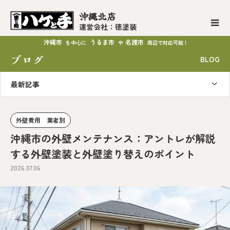
沖縄北店
運営会社：徳塗装
沖縄市
うるま市
名護市
を中心に
や
周辺で対応可能！
ブログ
BLOG
最新記事
外壁費用 業者別
沖縄市の外壁メンテナンス：アントレが解説
する外壁塗装と外壁塗り替えのポイント
2026.07.06