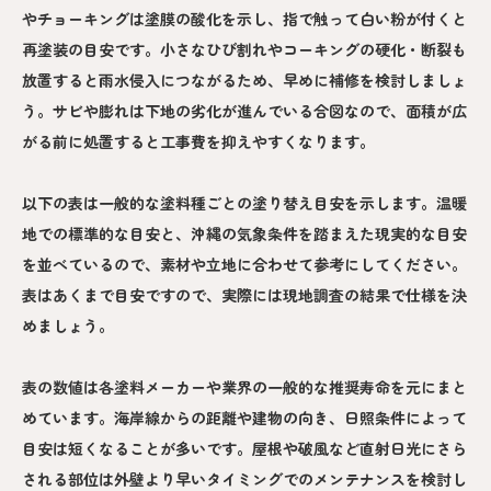
やチョーキングは塗膜の酸化を示し、指で触って白い粉が付くと
再塗装の目安です。小さなひび割れやコーキングの硬化・断裂も
放置すると雨水侵入につながるため、早めに補修を検討しましょ
う。サビや膨れは下地の劣化が進んでいる合図なので、面積が広
がる前に処置すると工事費を抑えやすくなります。
以下の表は一般的な塗料種ごとの塗り替え目安を示します。温暖
地での標準的な目安と、沖縄の気象条件を踏まえた現実的な目安
を並べているので、素材や立地に合わせて参考にしてください。
表はあくまで目安ですので、実際には現地調査の結果で仕様を決
めましょう。
表の数値は各塗料メーカーや業界の一般的な推奨寿命を元にまと
めています。海岸線からの距離や建物の向き、日照条件によって
目安は短くなることが多いです。屋根や破風など直射日光にさら
される部位は外壁より早いタイミングでのメンテナンスを検討し