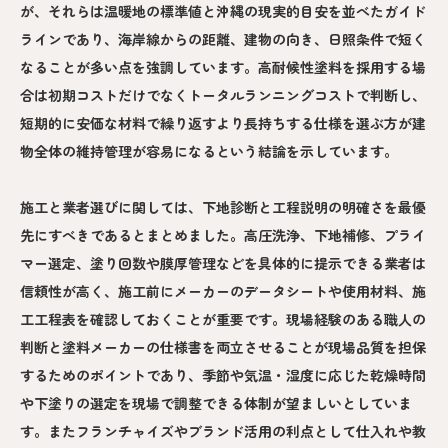
が、それらは温暖地の標準値と沖縄の現実的目安を並べたガイド
ラインであり、海岸線からの距離、建物の向き、日照条件で短く
なることが多い点を強調しています。高耐候性塗料を採用する場
合は初期コストだけでなくトータルランニングコストで判断し、
短期的に安価な材料で繰り返すより長持ちする仕様を選ぶ方が建
物全体の維持管理が容易になるという結論を示しています。
施工と業者選びに関しては、下地診断と工程説明の明確さを最優
先にすべきであるとまとめました。高圧洗浄、下地補修、プライ
マー選定、塗り回数や膜厚管理などを具体的に提示できる業者は
信頼性が高く、施工前にメーカーのデータシートや使用材料、施
工工程表を確認しておくことが重要です。現場経験のある職人の
判断と塗料メーカーの仕様書を両立させることが現場品質を担保
するためのポイントであり、季節や気温・湿度に応じた乾燥時間
や下塗りの選定を現場で調整できる体制が望ましいとしていま
す。またフランチャイズやブランド活用の利点として仕入れや教