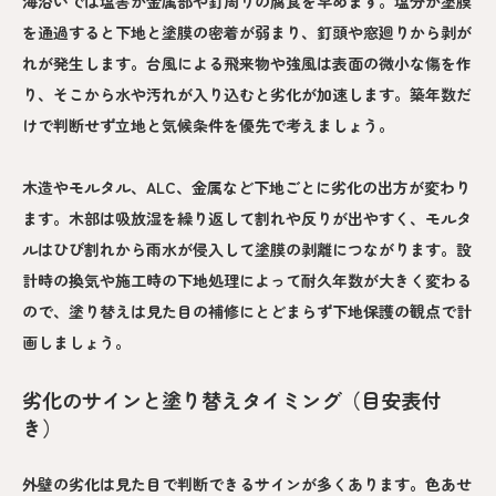
海沿いでは塩害が金属部や釘周りの腐食を早めます。塩分が塗膜
を通過すると下地と塗膜の密着が弱まり、釘頭や窓廻りから剥が
れが発生します。台風による飛来物や強風は表面の微小な傷を作
り、そこから水や汚れが入り込むと劣化が加速します。築年数だ
けで判断せず立地と気候条件を優先で考えましょう。
木造やモルタル、ALC、金属など下地ごとに劣化の出方が変わり
ます。木部は吸放湿を繰り返して割れや反りが出やすく、モルタ
ルはひび割れから雨水が侵入して塗膜の剥離につながります。設
計時の換気や施工時の下地処理によって耐久年数が大きく変わる
ので、塗り替えは見た目の補修にとどまらず下地保護の観点で計
画しましょう。
劣化のサインと塗り替えタイミング（目安表付
き）
外壁の劣化は見た目で判断できるサインが多くあります。色あせ