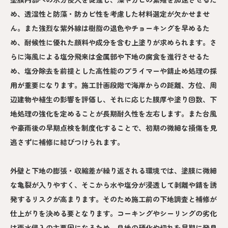
め、透湿性と防藻・防カビ性を考慮した材料選定が欠かせませ
ん。また強烈な紫外線は樹脂の退色やチョーキングを早めるた
め、耐候性に優れた顔料や成分を含む上塗りが求められます。さ
らに海風による塩分飛来は金属部や下地の腐食を進行させるた
め、塩分除去を前提とした高性能のプライマーや錆止め処理の採
用が重要になります。施工計画段階で海岸からの距離、方位、周
辺建物や植生の影響を評価し、それに応じた膜厚や塗り回数、下
地処理の強化を定めることが長期耐久性を左右します。また台風
や豪雨後の早期点検を制度化することで、初期の微細な損傷を見
逃さずに補修に結びつけられます。
外壁と下地の膨張・収縮差が繰り返される環境では、塗膜に微細
な亀裂が入りやすく、そこから水や塩分が浸透して剥離や錆を誘
発するリスクが高まります。そのため施工前の下地調査と補修が
仕上がりを決める要となります。コーキングやシーリングの劣化
は雨水侵入の主要因になるため、目地の硬化や切れを早期に発見