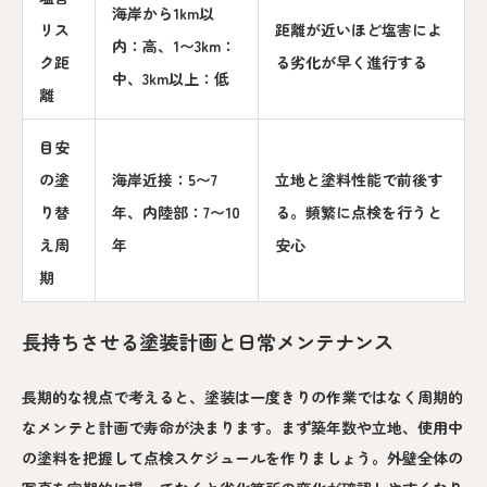
海岸から1km以
リス
距離が近いほど塩害によ
内：高、1〜3km：
ク距
る劣化が早く進行する
中、3km以上：低
離
目安
の塗
海岸近接：5〜7
立地と塗料性能で前後す
り替
年、内陸部：7〜10
る。頻繁に点検を行うと
え周
年
安心
期
長持ちさせる塗装計画と日常メンテナンス
長期的な視点で考えると、塗装は一度きりの作業ではなく周期的
なメンテと計画で寿命が決まります。まず築年数や立地、使用中
の塗料を把握して点検スケジュールを作りましょう。外壁全体の