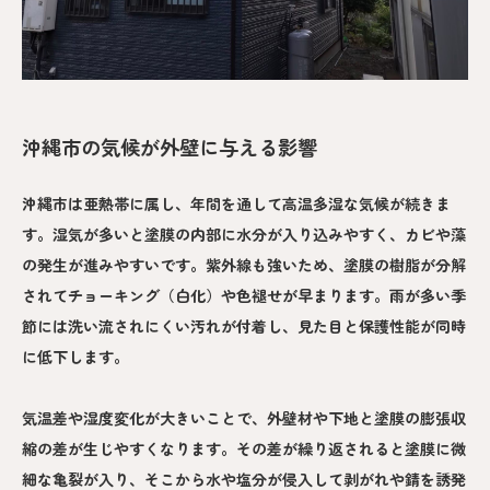
沖縄市の気候が外壁に与える影響
沖縄市は亜熱帯に属し、年間を通して高温多湿な気候が続きま
す。湿気が多いと塗膜の内部に水分が入り込みやすく、カビや藻
の発生が進みやすいです。紫外線も強いため、塗膜の樹脂が分解
されてチョーキング（白化）や色褪せが早まります。雨が多い季
節には洗い流されにくい汚れが付着し、見た目と保護性能が同時
に低下します。
気温差や湿度変化が大きいことで、外壁材や下地と塗膜の膨張収
縮の差が生じやすくなります。その差が繰り返されると塗膜に微
細な亀裂が入り、そこから水や塩分が侵入して剥がれや錆を誘発