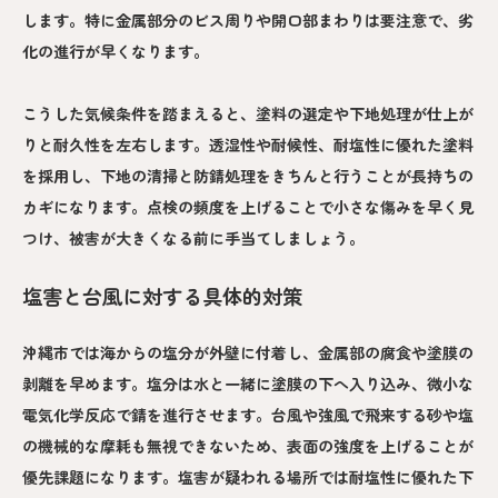
します。特に金属部分のビス周りや開口部まわりは要注意で、劣
化の進行が早くなります。
こうした気候条件を踏まえると、塗料の選定や下地処理が仕上が
りと耐久性を左右します。透湿性や耐候性、耐塩性に優れた塗料
を採用し、下地の清掃と防錆処理をきちんと行うことが長持ちの
カギになります。点検の頻度を上げることで小さな傷みを早く見
つけ、被害が大きくなる前に手当てしましょう。
塩害と台風に対する具体的対策
沖縄市では海からの塩分が外壁に付着し、金属部の腐食や塗膜の
剥離を早めます。塩分は水と一緒に塗膜の下へ入り込み、微小な
電気化学反応で錆を進行させます。台風や強風で飛来する砂や塩
の機械的な摩耗も無視できないため、表面の強度を上げることが
優先課題になります。塩害が疑われる場所では耐塩性に優れた下