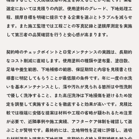
選定においては見積りの内訳、使用塗料のグレード、下地処理工
程、膜厚目標を明確に提示できる企業を選ぶとトラブルを減らせ
ます。また施工監理では工程ごとの写真記録と塗膜厚測定を実施
して第三者の品質確認を行うと安心感が高まります。
契約時のチェックポイントと日常メンテナンスの実践は、長期的
なコスト削減に直結します。使用塗料の種類や塗布量、塗回数、
足場や養生範囲、下地補修の範囲、保証期間と内容を見積書と仕
様書に明記してもらうことが最低限の条件です。年に一度の水洗
いを基本メンテナンスとし、藻や汚れが見られる箇所は中性洗剤
で優しく洗浄すること、また高圧洗浄は下地損傷を避けるため設
定を調整して実施することを徹底すると効果が高いです。見積比
較では極端に安価な提案は材料や工程の省略が疑われるため注意
が必要で、近隣事例や施工実績、アフターケア体制を確認して選
ぶことが賢明です。最終的には、立地特性を正確に評価し、適切
な材料選定と確実な下地処理、定期的な点検と早期補修を組み合