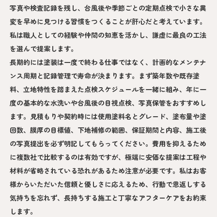
写真や検査記録を残し、台風後や季節ごとの定期点検で小さな異
変を早めに見つける習慣をつくることが肝心だと考えています。
私は職人としての経験や仲間の知恵を活かし、謙虚に最良の工法
を選んで提案します。
長期的には塗装は一度で終わる仕事ではなく、計画的なメンテナ
ンス周期と記録管理で寿命が決まります。まず築年数や既存塗
料、立地特性を踏まえた点検スケジュールを一緒に組み、年に一
度の基本的な水洗いや台風後の目視点検、写真保管をおすすめし
ます。見積もりや契約時には使用塗料名とグレード、塗布量や塗
回数、膜厚の目標値、下地補修の範囲、保証期間と内容、施工後
の写真提出を必ず明記してもらってください。費用を抑えるため
に複数社で比較するのは有効ですが、極端に安価な提案は工程や
材料が省略されている恐れがあるため注意が必要です。私はお客
様からいただいた信頼と優しさに応えるため、行動で恩返しする
気持ちを忘れず、長持ちする施工と丁寧なアフターケアをお約束
します。