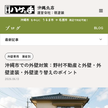
沖縄北店
運営会社：徳塗装
沖縄市
うるま市
名護市
を中心に
や
周辺で対応可能！
ブログ
BLOG
最新記事
外壁費用 業者別
沖縄市での外壁対策：野村不動産と外壁・外
壁塗装・外壁塗り替えのポイント
2026.06.13