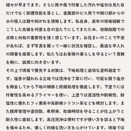
褪せが早まります。さらに雨や風で付着した汚れや塩分は見た目
だけでなく防護性能を落とし、金属部のビス周りや開口部からの
水の侵入は錆や剥がれを誘発します。私自身、長年の現場経験で
こうした兆候を何度も目の当たりにしてきたため、初期段階での
点検と対処の重要性を強く感じています。お住まいのことで不安
があれば、まず写真を撮って一緒に状況を確認し、最適な手入れ
の順番を提案します。私たちはお客様の暮らしを守るという責務
を胸に、誠実に向き合います。
その上で現場で優先する対策は、下地処理と適切な塗料選定で
す。塩害が疑われる立地では洗浄を丁寧に行い、可能な限り塩分
を除去してから下地の補修と防錆処理を徹底します。下塗りには
付着性を高めるプライマーを使い、上塗りは透湿性や耐候性、耐
塩性に優れたフッ素系や高耐候シリコン系などを検討します。ま
た膜厚管理や塗回数、希釈率、乾燥時間を守ることが仕上がりと
耐久性に直結します。高圧洗浄は便利ですが使い方を誤ると下地
を傷めるため、優しく的確な洗い方を心がけています。現場では