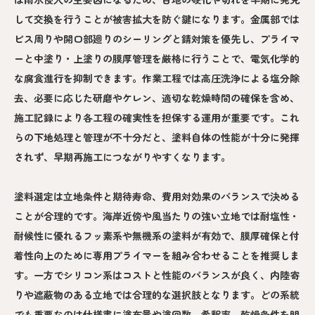
して交換を行うことが被害拡大を防ぐ鍵になります。金属部では
ビス周りや開口部廻りのシーリングと錆対策を優先し、プライマ
ーと中塗り・上塗りの膜厚管理を厳格に行うことで、電気化学的
な腐食進行を抑制できます。作業工程では高圧洗浄による塩分除
去、必要に応じた研磨やケレン、適切な乾燥時間の確保を含め、
施工記録により各工程の確実性を担保する運用が重要です。これ
らの下地処理と管理が不十分だと、塗料自体の性能が十分に発揮
されず、早期再施工につながりやすくなります。
塗料選定は立地条件と期待寿命、費用対効果のバランスで決める
ことが合理的です。海岸近傍や風当たりの強い立地では耐塩性・
耐候性に優れるフッ素系や無機系の塗料が有効で、膜厚確保と付
着性向上のために専用プライマーを組み合わせることを推奨しま
す。一方でシリコン系はコストと性能のバランスが良く、内陸寄
りや遮蔽物のある立地では合理的な選択肢となります。どの系統
でも重要なのは仕様書に塗布量や塗回数、希釈率、乾燥条件を明