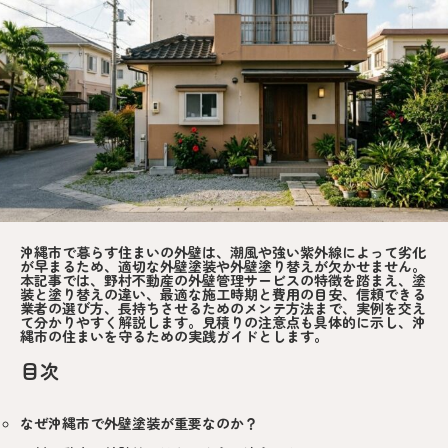
沖縄市で暮らす住まいの外壁は、潮風や強い紫外線によって劣化
が早まるため、適切な外壁塗装や外壁塗り替えが欠かせません。
本記事では、野村不動産の外壁管理サービスの特徴を踏まえ、塗
装と塗り替えの違い、最適な施工時期と費用の目安、信頼できる
業者の選び方、長持ちさせるためのメンテ方法まで、実例を交え
て分かりやすく解説します。見積りの注意点も具体的に示し、沖
縄市の住まいを守るための実践ガイドとします。
目次
なぜ沖縄市で外壁塗装が重要なのか？