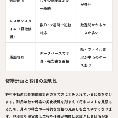
保証期間
10年の保証設定が
が多い
一般的
レスポンスタ
数日〜2週間で初動
数週間かかるケ
イム（軽微修
対応
ースが多い
繕）
紙・ファイル管
データベースで写
履歴管理
理が中心のケー
真・報告書を蓄積
スあり
修繕計画と費用の透明性
野村不動産は長期修繕計画の立て方に力を入れている印象を受け
ます。耐用年数や現場の劣化状況を踏まえて将来コストを見積も
るため、月々の積立や一時的な負担の見通しを立てやすくなりま
す。見積書や提案書は工程や仕様が明確に記載される傾向があ