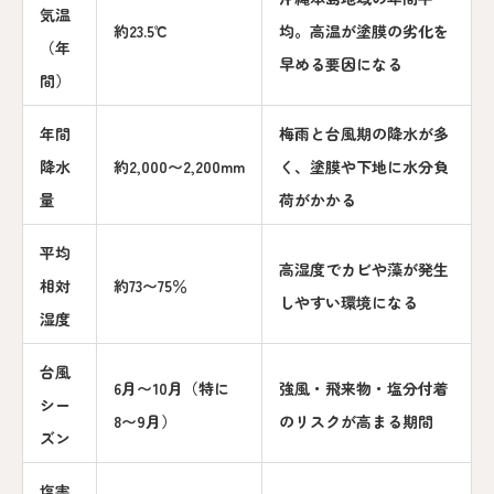
気温
約23.5℃
均。高温が塗膜の劣化を
（年
早める要因になる
間）
年間
梅雨と台風期の降水が多
降水
約2,000〜2,200mm
く、塗膜や下地に水分負
量
荷がかかる
平均
高湿度でカビや藻が発生
相対
約73〜75％
しやすい環境になる
湿度
台風
6月〜10月（特に
強風・飛来物・塩分付着
シー
8〜9月）
のリスクが高まる期間
ズン
塩害