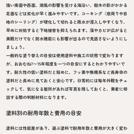
強い南面や西面、潮風の影響を受ける海沿い、樹木の影がかかる
北面などは劣化が早く進みやすいです。コーキング（窓周りや目
地のシーリング）が硬化して切れると雨水が浸入しやすくなり、
早めに対処すると下地被害を抑えられます。藻やカビが広がると
美観だけでなく防水機能にも影響が出るので見逃さないようにし
ましょう。
一般的な塗り替えの目安は使用塗料や施工の状態で変わります
が、おおむね7〜15年程度を一つの目安にするとわかりやすいで
す。耐久性の低い塗料だと短めに、フッ素や無機系など長寿命の
塗料だと長めに見ておくと安心です。日常的には毎年外観をチェ
ックして、気になる箇所があれば写真を残しておくと、業者に相
談する際の判断材料になります。
塗料別の耐用年数と費用の目安
塗料には性能差があり、選ぶ塗料で耐用年数と費用が大きく変わ