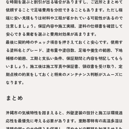
な時期を選ぶと割引が出る場合がありますし、ご近所とまとめて
依頼することで足場費用を分担できることもあります。ただし極
端に安い見積もりは材料や工程が省かれている可能性があるので
注意しましょう。保証内容や施工実績、塗料の仕様書を確認して
安心できる業者を選ぶと費用対効果が高まります。
最後に契約時のチェック項目を押さえておくと安心です。使用す
る塗料名とグレード、塗布量や塗回数、足場や養生の範囲、下地
補修の範囲、工期と支払い条件、保証期間と内容を明記してもら
いましょう。施工後は施工写真や保証書、領収書を受け取り、定
期点検の約束をしておくと将来のメンテナンス判断がスムーズに
なります。
まとめ
沖縄市の気候特性を踏まえると、外壁塗装の設計と施工は環境適
応性を最優先に考える必要があります。亜熱帯特有の高温多湿は
塗膜内部への水分侵入を促進し、藻やカビの繁殖を加速させるた