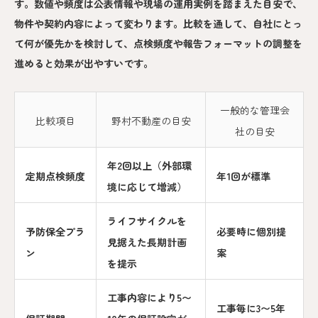
す。数値や頻度は公表情報や現場の運用実例を踏まえた目安で、
物件や契約内容によって変わります。比較を通して、自社にとっ
て何が優先かを検討して、点検頻度や報告フォーマットの調整を
進めると効果が出やすいです。
一般的な管理会
比較項目
野村不動産の目安
社の目安
年2回以上（外部環
定期点検頻度
年1回が標準
境に応じて増減）
ライフサイクルを
予防保全プラ
必要時に個別提
見据えた長期計画
ン
案
を提示
工事内容により5〜
工事毎に3〜5年