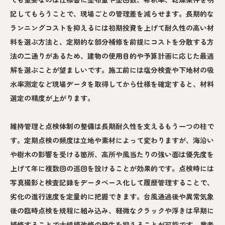
記してもらうことで、現場ごとの管理差を減らせます。長期的な
ランニングコストを抑えるには初期投資を上げて耐久性の高い材
料を選ぶ方法と、定期的な部分補修を前提にコストを分散する方
法の二通りがあるため、建物の使用目的や予算計画に応じた最適
解を選ぶことが望ましいです。施工前には塩分検査や下地材の吸
水率測定など現場データを取得してから仕様を確定すると、材料
選定の精度が上がります。
維持管理と点検体制の整備は長期耐久性を支えるもう一つの柱で
す。定期点検の頻度は立地や素材によって変わりますが、海沿い
や樹木の影響を受ける箇所、高所や風当たりの強い面は優先度を
上げて年に複数回の巡回を設けることが効果的です。点検時には
写真撮影と検査記録をデータベース化して履歴管理することで、
劣化の進行速度を定量的に把握できます。台風通過後や異常気象
後の臨時点検を規程に組み込み、軽微なクラックや浮きは早期に
補修することで大規模改修の発生を抑えることが可能です。業者