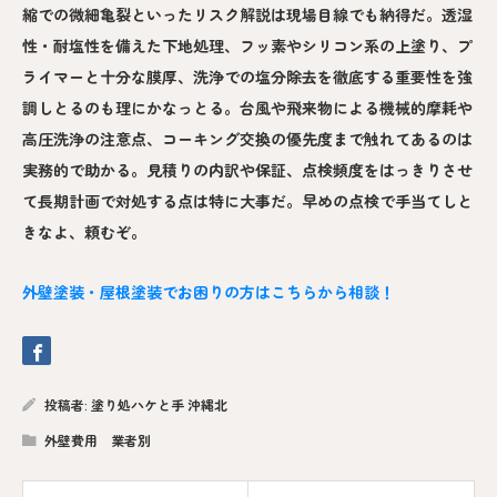
縮での微細亀裂といったリスク解説は現場目線でも納得だ。透湿
性・耐塩性を備えた下地処理、フッ素やシリコン系の上塗り、プ
ライマーと十分な膜厚、洗浄での塩分除去を徹底する重要性を強
調しとるのも理にかなっとる。台風や飛来物による機械的摩耗や
高圧洗浄の注意点、コーキング交換の優先度まで触れてあるのは
実務的で助かる。見積りの内訳や保証、点検頻度をはっきりさせ
て長期計画で対処する点は特に大事だ。早めの点検で手当てしと
きなよ、頼むぞ。
外壁塗装・屋根塗装でお困りの方はこちらから相談！
投稿者:
塗り処ハケと手 沖縄北
外壁費用 業者別