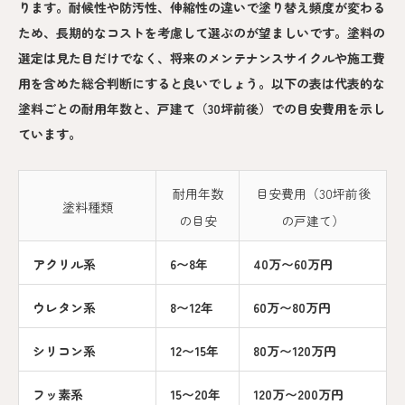
ります。耐候性や防汚性、伸縮性の違いで塗り替え頻度が変わる
ため、長期的なコストを考慮して選ぶのが望ましいです。塗料の
選定は見た目だけでなく、将来のメンテナンスサイクルや施工費
用を含めた総合判断にすると良いでしょう。以下の表は代表的な
塗料ごとの耐用年数と、戸建て（30坪前後）での目安費用を示し
ています。
耐用年数
目安費用（30坪前後
塗料種類
の目安
の戸建て）
アクリル系
6〜8年
40万〜60万円
ウレタン系
8〜12年
60万〜80万円
シリコン系
12〜15年
80万〜120万円
フッ素系
15〜20年
120万〜200万円