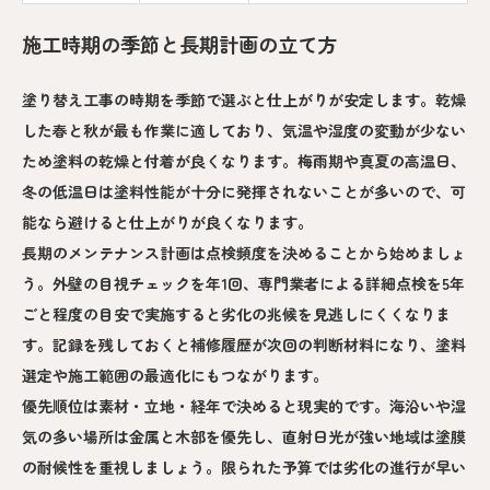
施工時期の季節と長期計画の立て方
塗り替え工事の時期を季節で選ぶと仕上がりが安定します。乾燥
した春と秋が最も作業に適しており、気温や湿度の変動が少ない
ため塗料の乾燥と付着が良くなります。梅雨期や真夏の高温日、
冬の低温日は塗料性能が十分に発揮されないことが多いので、可
能なら避けると仕上がりが良くなります。
長期のメンテナンス計画は点検頻度を決めることから始めましょ
う。外壁の目視チェックを年1回、専門業者による詳細点検を5年
ごと程度の目安で実施すると劣化の兆候を見逃しにくくなりま
す。記録を残しておくと補修履歴が次回の判断材料になり、塗料
選定や施工範囲の最適化にもつながります。
優先順位は素材・立地・経年で決めると現実的です。海沿いや湿
気の多い場所は金属と木部を優先し、直射日光が強い地域は塗膜
の耐候性を重視しましょう。限られた予算では劣化の進行が早い