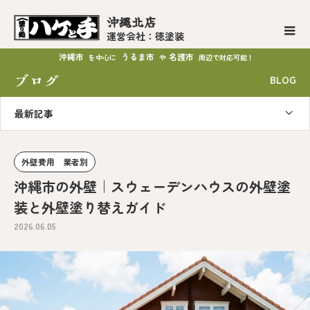
沖縄北店
運営会社：徳塗装
沖縄市
うるま市
名護市
を中心に
や
周辺で対応可能！
ブログ
BLOG
最新記事
外壁費用 業者別
沖縄市の外壁｜スウェーデンハウスの外壁塗
装と外壁塗り替えガイド
2026.06.05