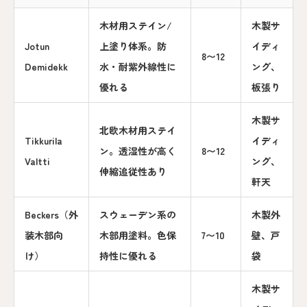
木材用ステイン/
木製サ
Jotun
上塗り体系。防
イディ
8〜12
Demidekk
水・耐紫外線性に
ング、
優れる
板張り
木製サ
北欧木材用ステイ
Tikkurila
イディ
ン。透湿性が高く
8〜12
Valtti
ング、
伸縮追従性あり
軒天
Beckers（外
スウェーデン系の
木製外
装木部向
木部用塗料。色保
7〜10
壁、戸
け）
持性に優れる
袋
木製サ