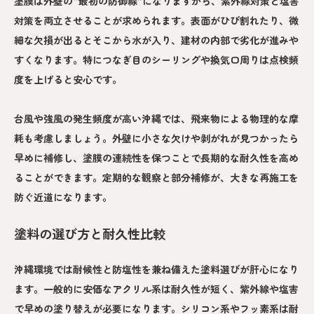
塗膜は外壁の“最初の防御線”になりますから、紫外線対策と塩害
対策を両立させることが求められます。表面がひび割れたり、微
細な欠損が出るとそこから水が入り、建材の内部で劣化が進みや
すくなります。特につなぎ目のシーリングや換気口周りは点検頻
度を上げると安心です。
台風や強風の発生頻度が高い沖縄では、飛来物による物理的な摩
耗も考慮しましょう。外壁に小さな欠けや剥がれが見つかったら
早めに補修し、塗膜の連続性を保つことで長期的な耐久性を高め
ることができます。定期的な観察と部分補修が、大きな再施工を
防ぐ近道になります。
塗料の選び方と耐久性比較
沖縄環境では耐候性と防塩性を兼ね備えた塗料選びが肝心になり
ます。一般的に安価なアクリル系は耐久性が短く、紫外線や塩害
で早めの塗り替えが必要になります。シリコン系やフッ素系は耐