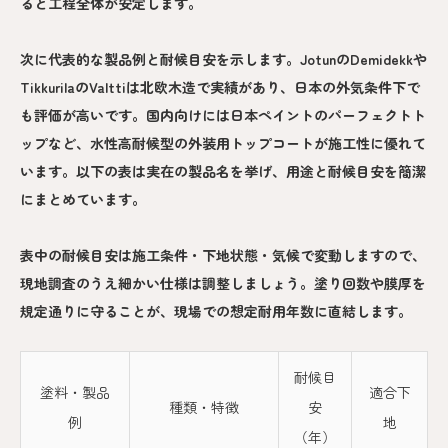
ると工程全体が安定します。
次に代表的な製品例と耐候目安を示します。JotunのDemidekkや
TikkurilaのValttiは北欧木造で実績があり、日本の外気条件下で
も評価が高いです。国内向けには日本ペイントのパーフェクトト
ップなど、水性高耐候型の外装用トップコートが施工性に優れて
います。以下の表は実在の製品名を挙げ、用途と耐候目安を簡潔
にまとめています。
表中の耐候目安は施工条件・下地状態・気候で変動しますので、
現地調査のうえ細かい仕様は調整しましょう。塗り回数や膜厚を
規定通りに守ることが、現場での想定耐用年数に直結します。
耐候目
塗料・製品
適合下
種類・特徴
安
例
地
（年）