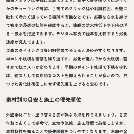
かのチョーキング確認、目視でのクラック幅や剥離範囲、外壁に
触れて冷たく湿っている箇所の有無などです。必要なら水を掛け
て吸水や浸透の状態を確認すると、塗膜の防水性低下や下地の浮
き・吸水を把握できます。デジタル写真で経年を比較すると劣化
速度が見えてきます。
工事のタイミングは費用対効果で考えると決めやすくなります。
早めに小規模な補修を繰り返すか、劣化が進んでから大規模に直
すかで総コストが変わります。早期のポイント修繕で下地を守れ
ば、結果として長期的なコストを抑えられることが多いので、見
つけた劣化は後回しにせず優先度を上げると安心です。
素材別の目安と施工の優先順位
外壁素材ごとに塗り替え目安が異なる点を押さえましょう。目安
年数はあくまで参考で、立地や気候、施工履歴で前後しますが、
素材特性を知ることで優先順位をつけやすくなります。木部や金