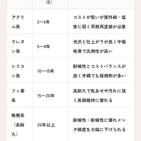
境）
アクリ
コストが低いが紫外線・塩
3〜5年
ル系
害に弱く早期再塗装が必要
ウレタ
光沢と仕上がりが良く中価
5〜8年
ン系
格帯で汎用性が高い
シリコ
耐候性とコストバランスが
10〜15年
ン系
良く沖縄でも採用例が多い
フッ素
高耐久で色あせや汚れに強
15〜20年
系
く長期維持に優れる
無機系
耐候性・耐候性に優れメン
（高耐
20年以上
テ頻度を大幅に下げられる
久）