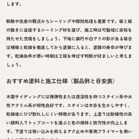
します。
断熱や気密の観点からシーリングや隙間処理も重要です。板と板
の動きに追従するシーリング材を選び、施工時は可動域に余裕を
持たせた充填をしましょう。下地に腐朽や白アリの影がある場合
は補修と乾燥を徹底してから塗装に入ると、塗膜の寿命が伸びま
す。乾燥条件が悪い時期は工程を伸ばす判断が好ましいと考えま
しょう。
おすすめ塗料と施工仕様（製品例と目安表）
木製サイディングには微弾性または透湿性を持つステイン系や水
性アクリル系が相性良好です。ステインは木目を生かしやすく、
乾燥後にひび割れしにくい特徴があります。上塗りは耐候性の高
い顔料入りトップコートを選ぶと色の保持と防汚性が向上しま
す。下塗りは吸い込みを抑えるアク止めや専用プライマーを用い