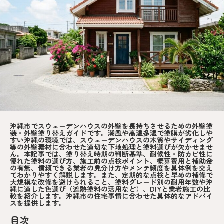
沖縄市でスウェーデンハウスの外壁を長持ちさせるための外壁塗
装・外壁塗り替えガイドです。潮風や高温多湿で塗膜が劣化しや
すい沖縄の環境では、スウェーデンハウスの木質やサイディング
等の外壁素材に合わせた適切な下地処理と塗料選びが欠かせませ
ん。本記事では、塗り替え時期の判断基準、耐候性・防カビ性に
優れた塗料の選び方、施工前の点検ポイント、概算費用と補助金
の有無、信頼できる業者の見分け方やメンテ頻度を具体例を交え
てわかりやすく解説します。また、定期的な点検と早めの補修で
大規模な改修を避けられること、塗料グレード別の耐用年数や沖
縄に適した色選び（遮熱塗料の活用など）、DIYと業者施工の比
較を紹介します。沖縄市の住宅事情に合わせた具体的なアドバイ
スを提供します。
目次