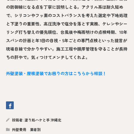
の防御線になる点を丁寧に説明しとる。アクリル系は耐久短め
で、シリコンやフッ素のコストバランスを考えた選定や下地処理
と下塗りの重要性、高圧洗浄で塩分を落とす実務、ケレンやシー
リング打ち替えの優先順位、台風後や梅雨明けの点検時期、10年
スパンの計画と年1回の目視・5年ごとの専門点検といった提言が
現場目線で分かりやすい。施工工程や膜厚管理を守ることが長持
ちの肝やで。気ィつけてメンテしてくれよ。
外壁塗装・屋根塗装でお困りの方はこちらから相談！
投稿者:
塗り処ハケと手 沖縄北
外壁費用 業者別