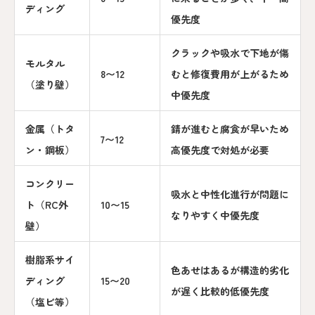
ディング
優先度
クラックや吸水で下地が傷
モルタル
8〜12
むと修復費用が上がるため
（塗り壁）
中優先度
金属（トタ
錆が進むと腐食が早いため
7〜12
ン・鋼板）
高優先度で対処が必要
コンクリー
吸水と中性化進行が問題に
ト（RC外
10〜15
なりやすく中優先度
壁）
樹脂系サイ
色あせはあるが構造的劣化
ディング
15〜20
が遅く比較的低優先度
（塩ビ等）