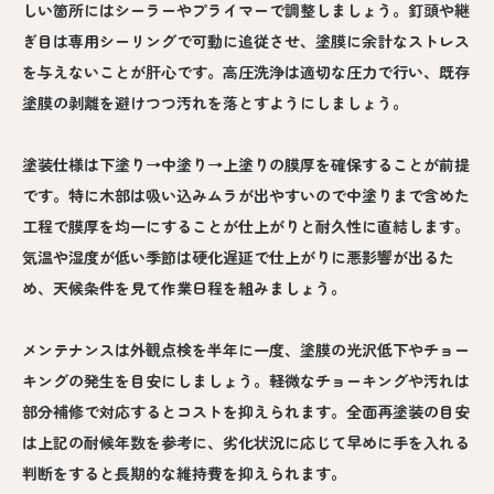
しい箇所にはシーラーやプライマーで調整しましょう。釘頭や継
ぎ目は専用シーリングで可動に追従させ、塗膜に余計なストレス
を与えないことが肝心です。高圧洗浄は適切な圧力で行い、既存
塗膜の剥離を避けつつ汚れを落とすようにしましょう。
塗装仕様は下塗り→中塗り→上塗りの膜厚を確保することが前提
です。特に木部は吸い込みムラが出やすいので中塗りまで含めた
工程で膜厚を均一にすることが仕上がりと耐久性に直結します。
気温や湿度が低い季節は硬化遅延で仕上がりに悪影響が出るた
め、天候条件を見て作業日程を組みましょう。
メンテナンスは外観点検を半年に一度、塗膜の光沢低下やチョー
キングの発生を目安にしましょう。軽微なチョーキングや汚れは
部分補修で対応するとコストを抑えられます。全面再塗装の目安
は上記の耐候年数を参考に、劣化状況に応じて早めに手を入れる
判断をすると長期的な維持費を抑えられます。