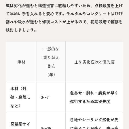
属は劣化が進むと構造被害に直結しやすいため、点検頻度を上げ
て早めに手を入れると安心です。モルタルやコンクリートはひび
割れや吸水が進むと修復コストが上がるので、初期段階で補修を
検討しましょう。
一般的な
塗り替え
素材
主な劣化症状と優先度
目安
（年）
木材（外
色あせ・割れ・腐食が早く
壁・鼻隠し
3〜7
進行するため高優先度
など）
目地やシーリング劣化が先
窯業系サイ
8〜15
に来ることが多く、中〜高