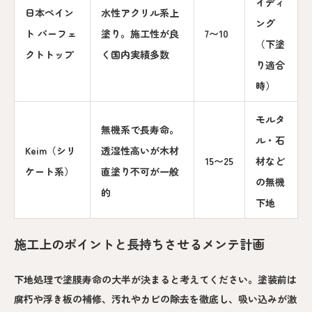
イディ
日本ペイン
水性アクリル系上
ング
ト パーフェ
塗り。施工性が良
7〜10
（下塗
クトトップ
く国内実績多数
り適合
時）
モルタ
無機系で長寿命。
ル・石
Keim（シリ
透湿性高いが木材
15〜25
材など
ケート系）
直塗り不可が一般
の無機
的
下地
施工上のポイントと長持ちさせるメンテ計画
下地処理で塗膜寿命の大半が決まると考えてください。塗装前は
腐朽や浮き板の補修、汚れやカビの除去を徹底し、吸い込みが激