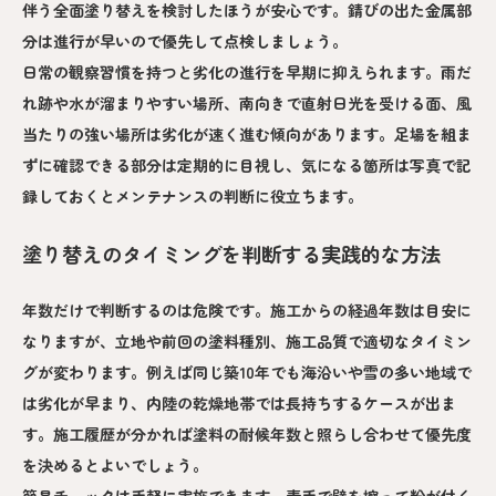
伴う全面塗り替えを検討したほうが安心です。錆びの出た金属部
分は進行が早いので優先して点検しましょう。
日常の観察習慣を持つと劣化の進行を早期に抑えられます。雨だ
れ跡や水が溜まりやすい場所、南向きで直射日光を受ける面、風
当たりの強い場所は劣化が速く進む傾向があります。足場を組ま
ずに確認できる部分は定期的に目視し、気になる箇所は写真で記
録しておくとメンテナンスの判断に役立ちます。
塗り替えのタイミングを判断する実践的な方法
年数だけで判断するのは危険です。施工からの経過年数は目安に
なりますが、立地や前回の塗料種別、施工品質で適切なタイミン
グが変わります。例えば同じ築10年でも海沿いや雪の多い地域で
は劣化が早まり、内陸の乾燥地帯では長持ちするケースが出ま
す。施工履歴が分かれば塗料の耐候年数と照らし合わせて優先度
を決めるとよいでしょう。
簡易チェックは手軽に実施できます。素手で壁を擦って粉が付く