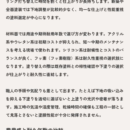
リング打ち替えに時間を割くと仕上がりが長持ちします。新築や
全面塗装では下地調整が比較的少なく、均一な仕上げと性能重視
の塗料選定が中心になります。
材料面では用途や期待耐用年数で選び方が変わります。アクリル
系やウレタン系は初期コストが抑えられ、短〜中期のメンテナン
スを考える現場で使われます。シリコン系は耐候性とコストのバ
ランスが良く、フッ素（フッ素樹脂）系は耐久性重視の選択肢に
なります。塗り替えの際は既存塗料との相性確認や下塗りの選択
が仕上がりと耐久性に直結します。
職人の手順や気配りも差として出ます。たとえば下地の吸い込み
を抑える下塗りを適切に選ばないと上塗りの光沢や密着が落ちま
す。施工時の気温や湿度管理、乾燥時間の確保も工程の一部とし
て見落とさないと塗膜性能が十分に発揮されません。
費用感と耐久年数の比較