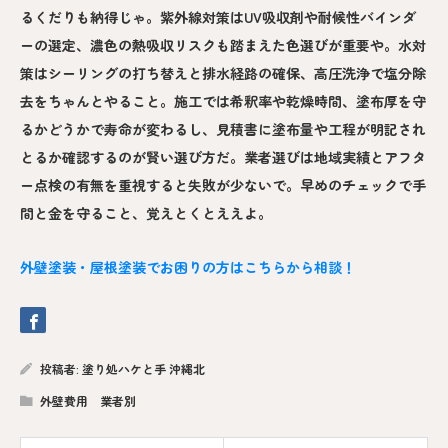
るくだりも納得じゃ。紫外線対策はUV吸収剤や耐候性バインダ
ーの選定、濃色の熱吸収リスクも踏まえた色選びが重要や。水対
策はシーリングの打ち替えと排水経路の確保、高圧洗浄で塩分除
去をちゃんとやること。施工では希釈率や乾燥時間、塗布厚を守
るかどうかで寿命が変わるし、見積書に塗布量や工程が明記され
とるか確認するのが賢い選び方だ。業者選びは地域実績とアフタ
ー点検の有無を重視すると失敗が少ないで。早めのチェックで手
間と金を守ること、覚えとくとええよ。
外壁塗装・屋根塗装でお困りの方はこちらから相談！
投稿者:
塗り処ハケと手 沖縄北
外壁費用 業者別