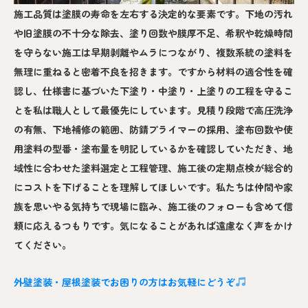
施工品質は塗膜の寿命を左右する決定的な要素です。下地の汚れ
や旧塗膜の不十分な除去、塗り回数や膜厚不足、希釈や乾燥時間
を守らない施工は早期剥離やムラにつながり、複数系統の塗料を
無理に重ねると密着不良を招きます。ですから材料の適合性を確
認し、仕様書に基づいた下塗り・中塗り・上塗りの工程を守るこ
とを私は職人として最優先にしています。見積り段階で高圧洗浄
の有無、下地補修の範囲、防錆プライマーの採用、塗布回数や使
用塗料の型番・塗布量を明記しているかを確認していただき、地
域性に合わせた塗料選定と工程管理、施工後の定期点検が総合的
にコストを下げることを理解してほしいです。私たちは仲間や家
族を思いやる気持ちで現場に臨み、施工後のフォローも含めて信
頼に応えるつもりです。気になることがあれば遠慮なく声をかけ
てください。
外壁塗装・屋根塗装でお困りの方はお気軽にどうぞ