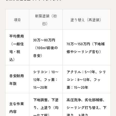
新築塗装（初
項目
塗り替え（再塗装）
回）
平均費用
30万〜80万円
（一般住
70万〜150万円（下地補
（100m²前後の
宅・税
修やシーリング含む）
目安）
込）
シリコン：10〜
アクリル：5〜7年、シリ
目安耐用
12年、フッ素：
コン：8〜12年、フッ
年数
15〜20年
素：15〜20年
下地調整、下塗
高圧洗浄、劣化部補修、
主な作業
り、上塗り（均
シーリング打ち替え、下
内容
一な工程）
塗り、上塗り