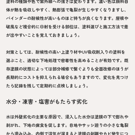
塗料の種類や色で紫外線への強さは変わります。濃い色は顔料自
体が熱を吸収しやすく、熱膨張で亀裂が生じやすくなりますし、
バインダーの耐候性が高いものほど持ちが良くなります。屋根や
破風など複合的に日射を受ける部位は、塗料選びと施工方法で差
が出やすいことを覚えておきましょう。
対策としては、耐候性の高い上塗り材やUV吸収剤入りの塗料を
選ぶこと、適切な下地処理で密着性を高めることが有効です。既
存塗膜の状態によっては部分補修で繋ぐよりも全面改修のほうが
長期的にコストを抑えられる場合もありますので、変化を見つけ
たら記録を残して定期的に点検しましょう。
水分・凍害・塩害がもたらす劣化
水は外壁劣化の主要な原因で、浸入した水分は塗膜の下で膨れや
剥がれ、下地の腐食を促します。目地やサッシ廻りの小さな亀裂
から滲み込み、内側で湿気が溜まると塗膜の剥離やカビ発生につ