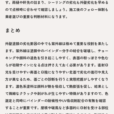
す。雨樋や軒先の詰まり、シーリングの劣化も外壁劣化を早める
ので点検時に合わせて確認しましょう。施工後のフォロー体制も
業者選びの重要な判断材料になります。
まとめ
外壁塗膜の劣化要因の中でも紫外線は極めて重要な役割を果たし
ます。紫外線は塗膜中のバインダー分子の結合を破壊し、チョー
キングや顔料の退色を引き起こしやすく、表面の粉っぽさや色む
らが初期サインになる点は押さえておく必要があります。直射日
光を受けやすい南面と日陰になりやすい北面で劣化の進行や見え
方が異なるため、面ごとの診断を行うと実態把握がしやすくなり
ます。濃色系塗料は顔料が熱を吸収して熱膨張を促し、結果とし
て微細なクラックや剥がれが生じやすい特徴がありますので、色
選定と同時にバインダーの耐候性やUV吸収剤配合の有無を確認
することが重要です。屋根や破風など多面的に日射を受ける部位