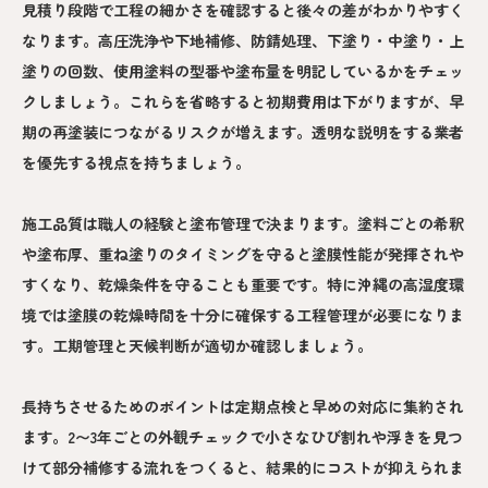
見積り段階で工程の細かさを確認すると後々の差がわかりやすく
なります。高圧洗浄や下地補修、防錆処理、下塗り・中塗り・上
塗りの回数、使用塗料の型番や塗布量を明記しているかをチェッ
クしましょう。これらを省略すると初期費用は下がりますが、早
期の再塗装につながるリスクが増えます。透明な説明をする業者
を優先する視点を持ちましょう。
施工品質は職人の経験と塗布管理で決まります。塗料ごとの希釈
や塗布厚、重ね塗りのタイミングを守ると塗膜性能が発揮されや
すくなり、乾燥条件を守ることも重要です。特に沖縄の高湿度環
境では塗膜の乾燥時間を十分に確保する工程管理が必要になりま
す。工期管理と天候判断が適切か確認しましょう。
長持ちさせるためのポイントは定期点検と早めの対応に集約され
ます。2〜3年ごとの外観チェックで小さなひび割れや浮きを見つ
けて部分補修する流れをつくると、結果的にコストが抑えられま