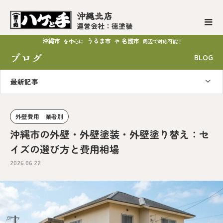
沖縄北店
運営会社：徳塗装
沖縄市
うるま市
名護市
を中心に
や
周辺で対応可能！
ブログ
BLOG
最新記事
外壁費用 業者別
沖縄市の外壁・外壁塗装・外壁塗り替え：セ
イズの選び方と費用相場
2026.06.22