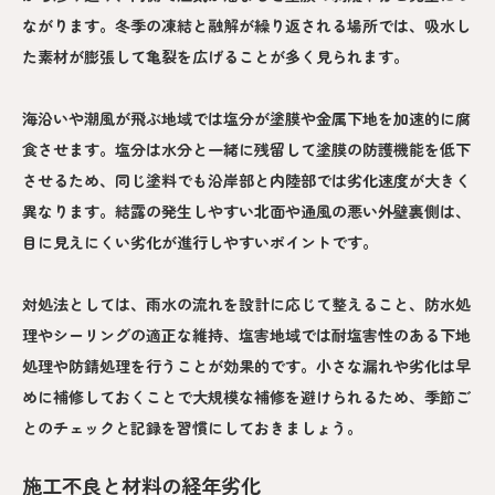
ながります。冬季の凍結と融解が繰り返される場所では、吸水し
た素材が膨張して亀裂を広げることが多く見られます。
海沿いや潮風が飛ぶ地域では塩分が塗膜や金属下地を加速的に腐
食させます。塩分は水分と一緒に残留して塗膜の防護機能を低下
させるため、同じ塗料でも沿岸部と内陸部では劣化速度が大きく
異なります。結露の発生しやすい北面や通風の悪い外壁裏側は、
目に見えにくい劣化が進行しやすいポイントです。
対処法としては、雨水の流れを設計に応じて整えること、防水処
理やシーリングの適正な維持、塩害地域では耐塩害性のある下地
処理や防錆処理を行うことが効果的です。小さな漏れや劣化は早
めに補修しておくことで大規模な補修を避けられるため、季節ご
とのチェックと記録を習慣にしておきましょう。
施工不良と材料の経年劣化