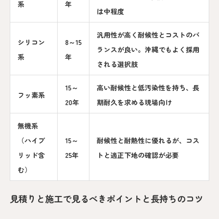
系
年
は中程度
汎用性が高く耐候性とコストのバ
シリコン
8～15
ランスが良い。沖縄でもよく採用
系
年
される選択肢
15～
高い耐候性と低汚染性を持ち、長
フッ素系
20年
期耐久を求める現場向け
無機系
（ハイブ
15～
耐候性と耐熱性に優れるが、コス
リッド含
25年
トと適正下地の確認が必要
む）
見積りと施工で見るべきポイントと長持ちのコツ