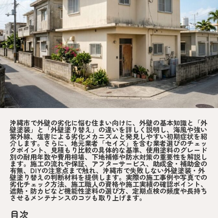
沖縄市で外壁の劣化に悩む住まい向けに、外壁の基本知識と「外
壁塗装」と「外壁塗り替え」の違いを詳しく説明し、海風や強い
紫外線、塩害による劣化メカニズムと発見しやすい初期症状を紹
介します。さらに、地元業者「セイズ」を含む業者選びのチェッ
クポイント、見積もり比較の具体的な基準、使用塗料のグレード
別の耐用年数や費用相場、下地補修や防水対策の重要性を解説し
ます。施工の流れや保証、アフターサービス、助成金・補助金の
有無、DIYの注意点まで触れ、沖縄市で失敗しない外壁塗装・外
壁塗り替えの判断材料を提供します。実際の施工事例や写真での
劣化チェック方法、施工職人の資格や施工実績の確認ポイント、
遮熱・防カビなど機能性塗料の選び方、定期点検の頻度や長持ち
させるメンテナンスのコツも取り上げます。
目次