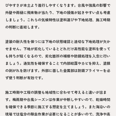
びやすさが本土より進行しやすくなります。台風や強風の影響で
外壁や雨樋に飛来物が当たり、下地の損傷が起きやすい点も考慮
しましょう。これらの気候特性は塗料選びや下地処理、施工時期
の判断に直結します。
塗装の耐久性を保つには下地の状態確認と適切な下地処理が欠か
せません。下地が劣化しているとどれだけ高性能な塗料を使って
も持ちが短くなるので、劣化箇所の補修や防錆処理を入念に行い
ましょう。通気性を確保することで内部結露やカビを抑え、塗膜
の剥がれを防げます。外部に面した金属部は防錆プライマーを必
ず使う判断が有効です。
施工時期や工程の調整も地域性に合わせて考えると違いが出ま
す。梅雨期や台風シーズンは作業が中断しやすいので、乾燥時間
を確保できる季節に施工する想定を立てましょう。また海沿いの
現場では塩分の除去作業が必要になることが多いので、洗浄や高